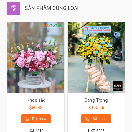
SẢN PHẨM CÙNG LOẠI
Khoe sắc
Sang Trọng
$86.48
$150.65
Đặt mua
Đặt mua
HGI-4319
HKE-6225