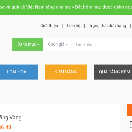
hoa và quà về Việt Nam tặng cha mẹ » Đặt hôm nay, được giảm ng
Giới thiệu
Liên hệ
Trạng thái đơn hàng
Danh mục
Chọn giá
LOẠI HOA
KIỂU DÁNG
QUÀ TẶNG KÈM
răng Vàng
T
86.48