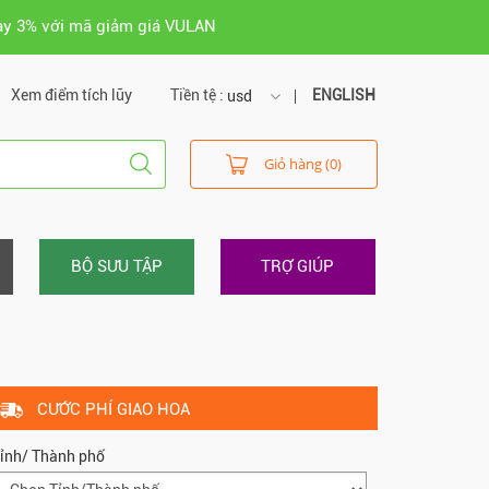
ay 3% với mã giảm giá VULAN
Xem điểm tích lũy
Tiền tệ :
ENGLISH
usd
usd
Giỏ hàng (0)
vnd
BỘ SƯU TẬP
TRỢ GIÚP
CƯỚC PHÍ GIAO HOA
ỉnh/ Thành phố