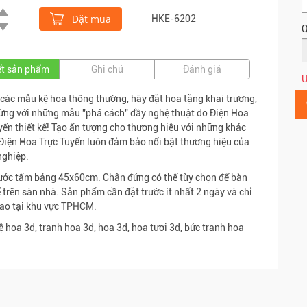
Đặt mua
HKE-6202
Q
iết sản phẩm
Ghi chú
Đánh giá
Ư
 các mẫu kệ hoa thông thường, hãy đặt hoa tặng khai trương,
ng với những mẫu "phá cách" đầy nghệ thuật do Điện Hoa
yến thiết kế! Tạo ấn tượng cho thương hiệu với những khác
 Điện Hoa Trực Tuyến luôn đảm bảo nổi bật thương hiệu của
nghiệp.
ước tấm bảng 45x60cm. Chân đứng có thể tùy chọn để bàn
 trên sàn nhà. Sản phẩm cần đặt trước ít nhất 2 ngày và chỉ
ao tại khu vực TPHCM.
Kệ hoa 3d, tranh hoa 3d, hoa 3d, hoa tươi 3d, bức tranh hoa