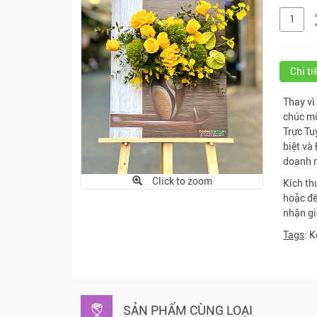
Chi t
Thay vì
chúc mừ
Trực Tu
biệt và
doanh 
Click to zoom
Kích th
hoặc để
nhận gi
Tags
: 
SẢN PHẨM CÙNG LOẠI