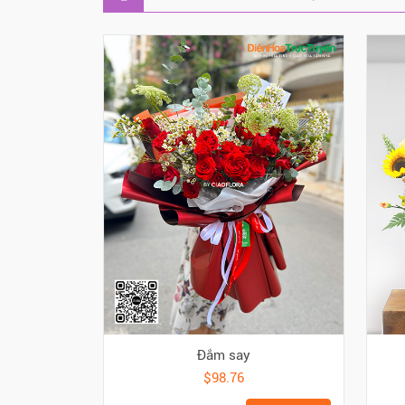
Đắm say
$98.76