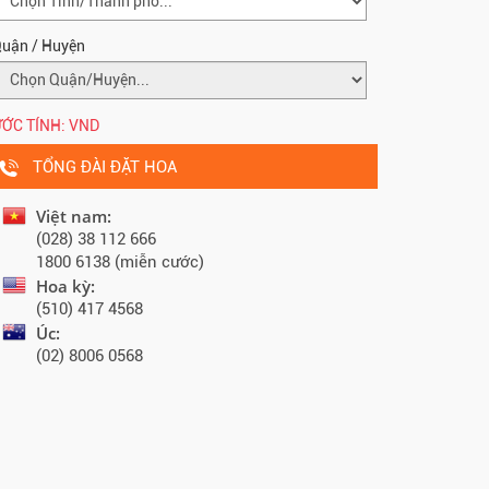
uận / Huyện
ỚC TÍNH:
VND
TỔNG ĐÀI ĐẶT HOA
Việt nam:
(028) 38 112 666
1800 6138 (miễn cước)
Hoa kỳ:
(510) 417 4568
Úc:
(02) 8006 0568