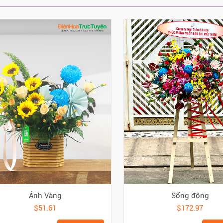
Ánh Vàng
Sống động
$51.61
$172.97