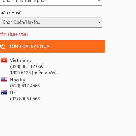
uận / Huyện
ỚC TÍNH:
VND
TỔNG ĐÀI ĐẶT HOA
Việt nam:
(028) 38 112 666
1800 6138 (miễn cước)
Hoa kỳ:
(510) 417 4568
Úc:
(02) 8006 0568