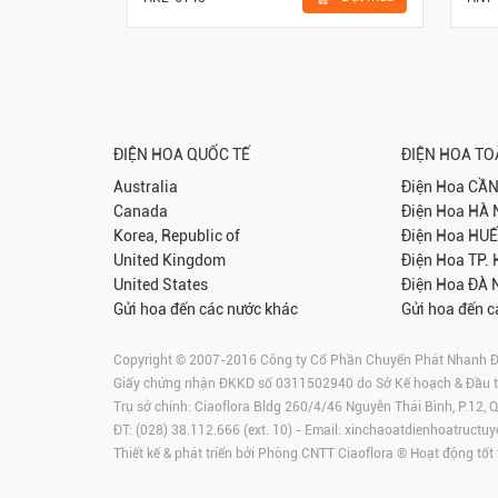
ĐIỆN HOA QUỐC TẾ
ĐIỆN HOA T
Australia
Điện Hoa
CẦN
Canada
Điện Hoa
HÀ 
Korea, Republic of
Điện Hoa
HUẾ
United Kingdom
Điện Hoa
TP.
United States
Điện Hoa
ĐÀ 
Gửi hoa đến các nước khác
Gửi hoa đến c
Copyright © 2007-2016 Công ty Cổ Phần Chuyển Phát Nhanh Điện
Giấy chứng nhận ĐKKD số 0311502940 do Sở Kế hoạch & Đầu 
Trụ sở chính: Ciaoflora Bldg 260/4/46 Nguyễn Thái Bình, P.12,
ĐT: (028) 38.112.666 (ext. 10) - Email:
xinchaoatdienhoatructuy
Thiết kế & phát triển bởi Phòng CNTT Ciaoflora ® Hoạt động tốt