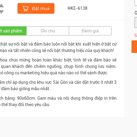
Đặt mua
HKE-6138
Q
iết sản phẩm
Ghi chú
Đánh giá
Ư
thật sự nổi bật và đảm bảo luôn nổi bật khi xuất hiện ở bất cứ
 nào và tất nhiên cũng sẽ nổi bật thương hiệu của quý khách!
hoa chúc mừng hoàn toàn khác biệt, tinh tế và đảm bảo sẽ
t quan khách đến chiêm ngưỡng, chụp hình chung lưu niệm.
ó công cụ marketing hiệu quả nào nào có thể sánh được.
m chỉ áp dụng cho khu vực Sài Gòn và cần đặt trước ít nhất 3
ể đảm bảo giống mẫu nhất.
ch bảng: 90x60cm. Gam màu và nội dung thông điệp in trên
 thể thay đổi theo yêu cầu.