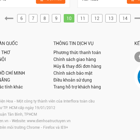
6
7
8
9
10
11
12
13
14
OÀN QUỐC
THÔNG TIN DỊCH VỤ
KẾ
 THƠ
Phương thức thanh toán
NỘI
Chính sách giao hàng
Hủy & thay đổi đơn hàng
 HỒ CHÍ MINH
Chính sách bảo mật
NẴNG
Điều khoản sử dụng
ác tỉnh khác
Trang hỗ trợ khách hàng
 Hoa - Một công ty thành viên của Interflora toàn cầu
tư TP. HCM cấp ngày 19/01/2012
 Quận Tân Bình, TPHCM
en.vn
- Website:
www.dienhoatructuyen.vn
 trên môi trường
Chrome
-
Firefox
và IE9+