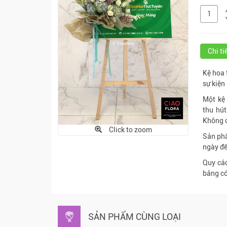
Chi t
Kệ hoa 
sự kiện
Một kệ 
thu hú
Không c
Click to zoom
Sản phẩ
ngày đ
Quy cá
bảng có
SẢN PHẨM CÙNG LOẠI