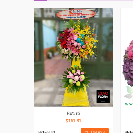
Rực rỡ
$161.81
Đặt mua
HKE-6143
HNT-