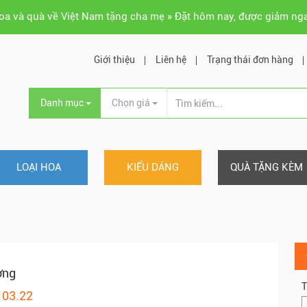
hoa và quà về Việt Nam tặng cha mẹ » Đặt hôm nay, được giảm ng
Giới thiệu
Liên hệ
Trạng thái đơn hàng
Danh mục
Chọn giá
LOẠI HOA
KIỂU DÁNG
QUÀ TẶNG KÈM
ợng
T
103.22