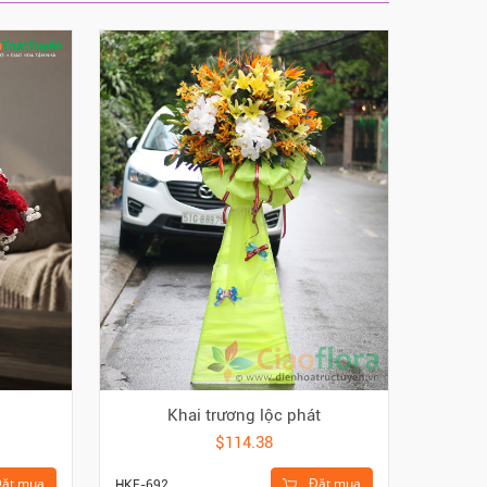
Khai trương lộc phát
$114.38
ặt mua
Đặt mua
HKE-692
HGI-445