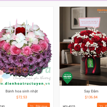
Bánh hoa sinh nhật
Say Đắm
$72.53
$136.84
Đặt mua
Đ
745
HGI-4525