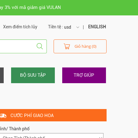
ay 3% với mã giảm giá VULAN
Xem điểm tích lũy
Tiền tệ :
ENGLISH
usd
usd
Giỏ hàng (0)
vnd
BỘ SƯU TẬP
TRỢ GIÚP
CƯỚC PHÍ GIAO HOA
ỉnh/ Thành phố