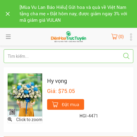
[Mùa Vu Lan Báo Hiếu] Gửi hoa và quà về Việt Nam
tặng cha mẹ » Đặt hôm nay, được giảm ngay 3% với
mã giảm giá VULAN
(0)
Hy vọng
Giá: $75.05
Đặt mua
HGI-4471
Click to zoom