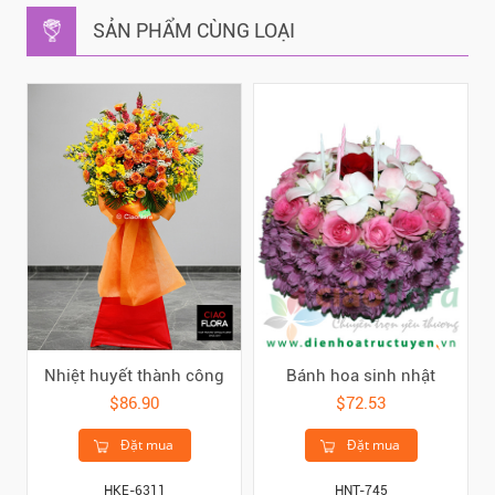
SẢN PHẨM CÙNG LOẠI
Nhiệt huyết thành công
Bánh hoa sinh nhật
$86.90
$72.53
Đặt mua
Đặt mua
HKE-6311
HNT-745