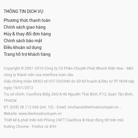
THÔNG TIN DỊCH VỤ
Phương thức thanh toán
Chính sách giao hàng
Hủy & thay đổi đơn hàng
Chính sách bảo mật
Điều khoản sử dụng
Trang hỗ trợ khách hàng
Copyright © 2007-2016 Công ty Cổ Phần Chuyển Phát Nhanh Điện Hoa - Một
công ty thành viên của Interflora toàn cầu
Giấy chứng nhận ĐKKD số 0311502940 do Sở Kế hoạch & Đầu tư TP. HCM cấp
ngày 19/01/2012
Trụ sở chính: Ciaoflora Bldg 260/4/46 Nguyễn Thái Bình, P.12, Quận Tân Bình,
TPHCM
ĐT: (028) 38.112.666 (ext. 10) - Email:
xinchaoatdienhoatructuyen.vn
-
Website:
www.dienhoatructuyen.vn
Thiết kế & phát triển bởi Phòng CNTT Ciaoflora ® Hoạt động tốt trên môi
trường
Chrome
-
Firefox
và IE9+