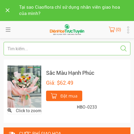
Tại sao Ciaoflora chỉ sử dụng nhân viên giao hoa
của mình?
(0)
Sắc Màu Hạnh Phúc
Giá: $62.49
Đặt mua
HBO-0233
Click to zoom
CƯỚC PHÍ GIAO HOA