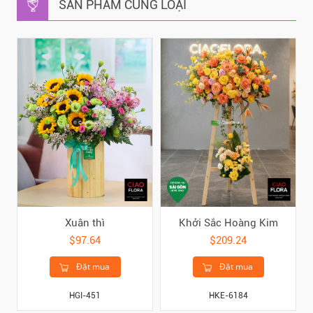
SẢN PHẨM CÙNG LOẠI
Xuân thì
Khởi Sắc Hoàng Kim
$97.64
$209.24
Đặt mua
Đặt mua
HGI-451
HKE-6184