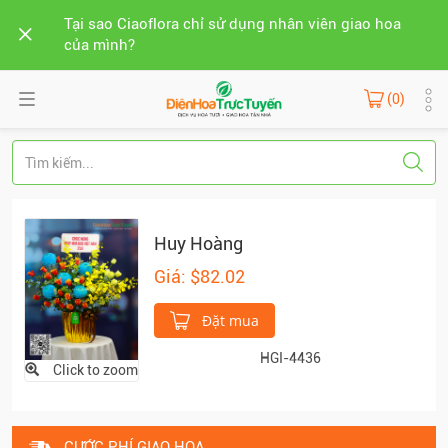
Tại sao Ciaoflora chỉ sử dụng nhân viên giao hoa
của mình?
(0)
Huy Hoàng
Giá: $82.02
Đặt mua
HGI-4436
Click to zoom
CƯỚC PHÍ GIAO HOA