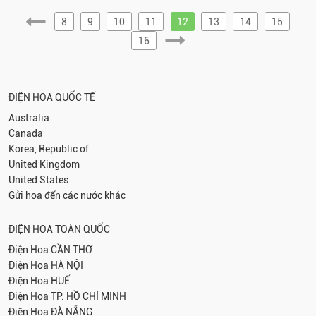
8
9
10
11
12
13
14
15
16
ĐIỆN HOA QUỐC TẾ
Australia
Canada
Korea, Republic of
United Kingdom
United States
Gửi hoa đến các nước khác
ĐIỆN HOA TOÀN QUỐC
Điện Hoa
CẦN THƠ
Điện Hoa
HÀ NỘI
Điện Hoa
HUẾ
Điện Hoa
TP. HỒ CHÍ MINH
Điện Hoa
ĐÀ NẴNG