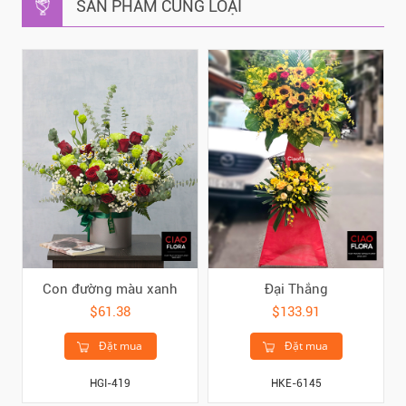
SẢN PHẨM CÙNG LOẠI
Con đường màu xanh
Đại Thắng
$61.38
$133.91
Đặt mua
Đặt mua
HGI-419
HKE-6145