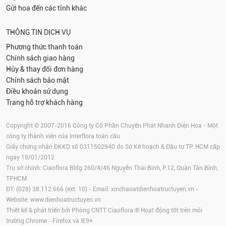
Gửi hoa đến các tỉnh khác
THÔNG TIN DỊCH VỤ
Phương thức thanh toán
Chính sách giao hàng
Hủy & thay đổi đơn hàng
Chính sách bảo mật
Điều khoản sử dụng
Trang hỗ trợ khách hàng
Copyright © 2007-2016 Công ty Cổ Phần Chuyển Phát Nhanh Điện Hoa - Một
công ty thành viên của Interflora toàn cầu
Giấy chứng nhận ĐKKD số 0311502940 do Sở Kế hoạch & Đầu tư TP. HCM cấp
ngày 19/01/2012
Trụ sở chính: Ciaoflora Bldg 260/4/46 Nguyễn Thái Bình, P.12, Quận Tân Bình,
TPHCM
ĐT: (028) 38.112.666 (ext. 10) - Email:
xinchaoatdienhoatructuyen.vn
-
Website:
www.dienhoatructuyen.vn
Thiết kế & phát triển bởi Phòng CNTT Ciaoflora ® Hoạt động tốt trên môi
trường
Chrome
-
Firefox
và IE9+