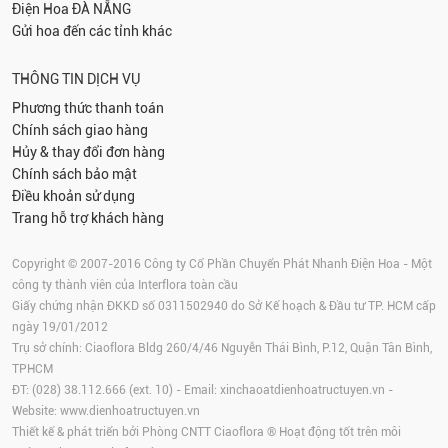
Điện Hoa
ĐÀ NẴNG
Gửi hoa đến các tỉnh khác
THÔNG TIN DỊCH VỤ
Phương thức thanh toán
Chính sách giao hàng
Hủy & thay đổi đơn hàng
Chính sách bảo mật
Điều khoản sử dụng
Trang hỗ trợ khách hàng
Copyright © 2007-2016 Công ty Cổ Phần Chuyển Phát Nhanh Điện Hoa - Một
công ty thành viên của Interflora toàn cầu
Giấy chứng nhận ĐKKD số 0311502940 do Sở Kế hoạch & Đầu tư TP. HCM cấp
ngày 19/01/2012
Trụ sở chính: Ciaoflora Bldg 260/4/46 Nguyễn Thái Bình, P.12, Quận Tân Bình,
TPHCM
ĐT: (028) 38.112.666 (ext. 10) - Email:
xinchaoatdienhoatructuyen.vn
-
Website:
www.dienhoatructuyen.vn
Thiết kế & phát triển bởi Phòng CNTT Ciaoflora ® Hoạt động tốt trên môi