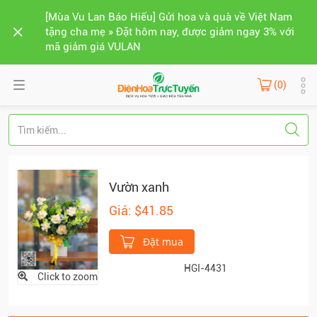
[Mùa Vu Lan Báo Hiếu] Gửi hoa và quà về Việt Nam
tặng cha mẹ » Đặt hôm nay, được giảm ngay 3% với
mã giảm giá VULAN
(0)
Vườn xanh
Giá: $41.85
Đặt mua
HGI-4431
Click to zoom