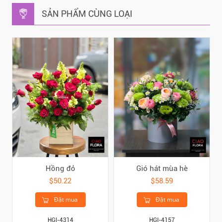
SẢN PHẨM CÙNG LOẠI
Hồng đỏ
Gió hát mùa hè
$50.22
$58.59
Đặt mua
Đặt mua
HGI-4314
HGI-4157