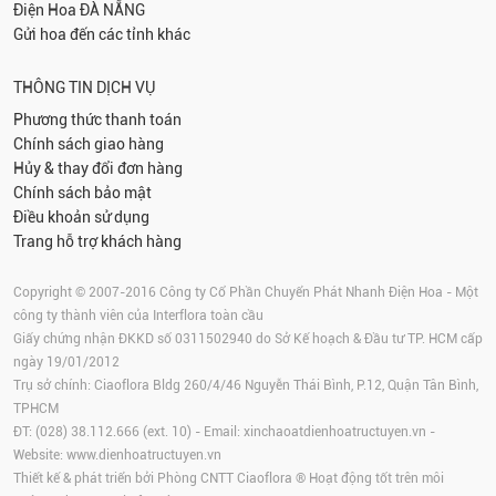
Điện Hoa
ĐÀ NẴNG
Gửi hoa đến các tỉnh khác
THÔNG TIN DỊCH VỤ
Phương thức thanh toán
Chính sách giao hàng
Hủy & thay đổi đơn hàng
Chính sách bảo mật
Điều khoản sử dụng
Trang hỗ trợ khách hàng
Copyright © 2007-2016 Công ty Cổ Phần Chuyển Phát Nhanh Điện Hoa - Một
công ty thành viên của Interflora toàn cầu
Giấy chứng nhận ĐKKD số 0311502940 do Sở Kế hoạch & Đầu tư TP. HCM cấp
ngày 19/01/2012
Trụ sở chính: Ciaoflora Bldg 260/4/46 Nguyễn Thái Bình, P.12, Quận Tân Bình,
TPHCM
ĐT: (028) 38.112.666 (ext. 10) - Email:
xinchaoatdienhoatructuyen.vn
-
Website:
www.dienhoatructuyen.vn
Thiết kế & phát triển bởi Phòng CNTT Ciaoflora ® Hoạt động tốt trên môi