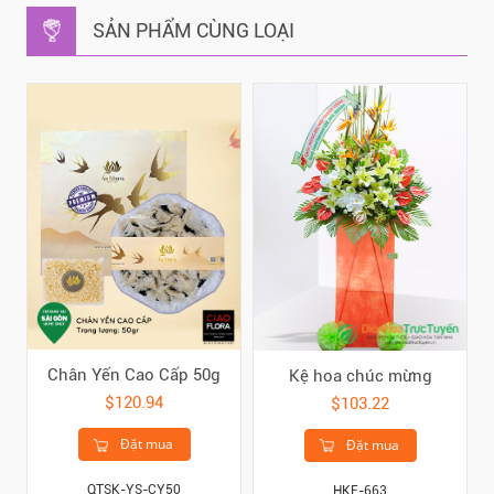
SẢN PHẨM CÙNG LOẠI
Chân Yến Cao Cấp 50g
Kệ hoa chúc mừng
$120.94
$103.22
Đặt mua
Đặt mua
QTSK-YS-CY50
HKE-663