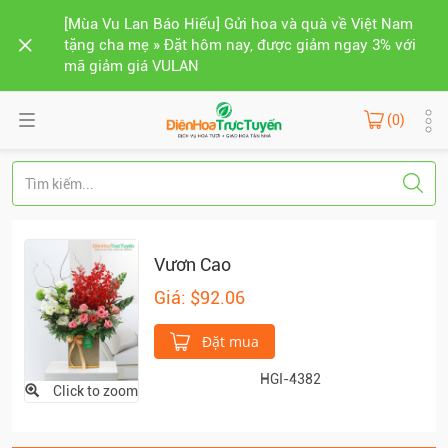
[Mùa Vu Lan Báo Hiếu] Gửi hoa và quà về Việt Nam
tặng cha mẹ » Đặt hôm nay, được giảm ngay 3% với
mã giảm giá VULAN
(0)
Vươn Cao
Giá: $92.06
Đặt mua
HGI-4382
Click to zoom