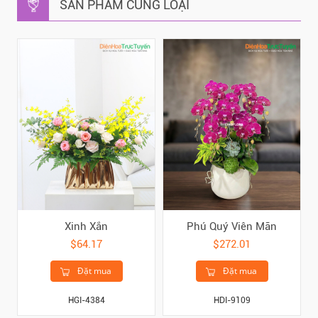
SẢN PHẨM CÙNG LOẠI
Xinh Xắn
Phú Quý Viên Mãn
$64.17
$272.01
Đặt mua
Đặt mua
HGI-4384
HDI-9109