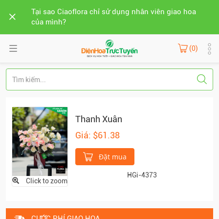
Tại sao Ciaoflora chỉ sử dụng nhân viên giao hoa
của mình?
(0)
Thanh Xuân
Giá: $61.38
Đặt mua
HGi-4373
Click to zoom
CƯỚC PHÍ GIAO HOA