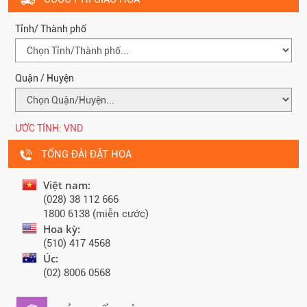
Tỉnh/ Thành phố
Quận / Huyện
ƯỚC TÍNH:
VND
TỔNG ĐÀI ĐẶT HOA
Việt nam:
(028) 38 112 666
1800 6138 (miễn cước)
Hoa kỳ:
(510) 417 4568
Úc:
(02) 8006 0568