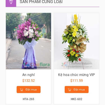
SẢN PHẨM CÙNG LOẠI
An nghỉ
Kệ hoa chúc mừng VIP
$132.52
$111.59
Đặt mua
Đặt mua
HTA-265
HKE-602