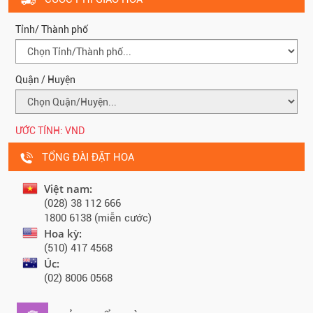
Tỉnh/ Thành phố
Quận / Huyện
ƯỚC TÍNH:
VND
TỔNG ĐÀI ĐẶT HOA
Việt nam:
(028) 38 112 666
1800 6138 (miễn cước)
Hoa kỳ:
(510) 417 4568
Úc:
(02) 8006 0568