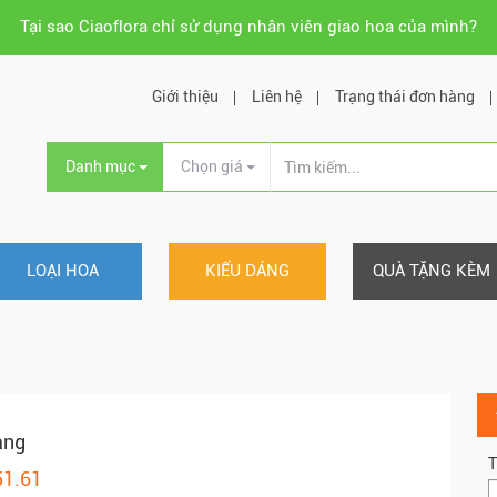
Tại sao Ciaoflora chỉ sử dụng nhân viên giao hoa của mình?
Giới thiệu
Liên hệ
Trạng thái đơn hàng
Danh mục
Chọn giá
LOẠI HOA
KIỂU DÁNG
QUÀ TẶNG KÈM
àng
T
51.61