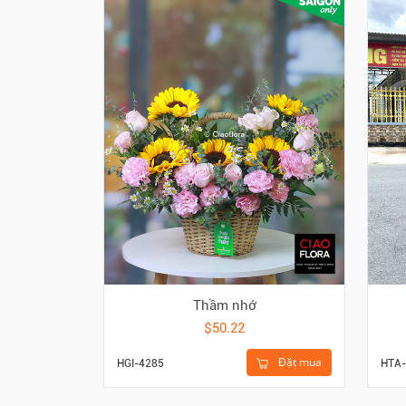
Thầm nhớ
$50.22
Đặt mua
HGI-4285
HTA-