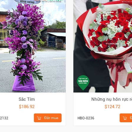
Sắc Tím
Những nụ hôn rực r
$186.92
$124.72
Đặt mua
Đ
2132
HBO-0236