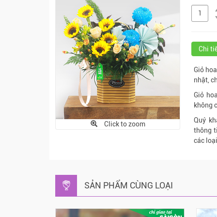
Chi t
Giỏ hoa
nhật, 
Giỏ hoa
không c
Quý kh
Click to zoom
thông 
các loạ
SẢN PHẨM CÙNG LOẠI