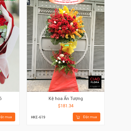
ỡ
Kệ hoa Ấn Tượng
$181.34
ặt mua
Đặt mua
HKE-619
HBI-180