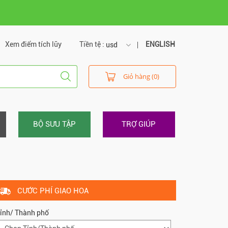
Xem điểm tích lũy
Tiền tệ :
ENGLISH
usd
usd
Giỏ hàng (0)
vnd
BỘ SƯU TẬP
TRỢ GIÚP
CƯỚC PHÍ GIAO HOA
ỉnh/ Thành phố