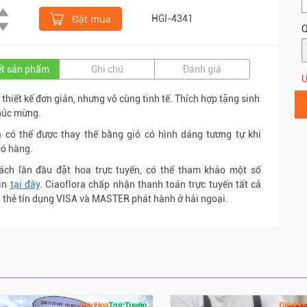
Đặt mua
HGI-4341
Q
iết sản phẩm
Ghi chú
Đánh giá
Ư
 thiết kế đơn giản, nhưng vô cùng tinh tế. Thích hợp tặng sinh
chúc mừng.
 có thể được thay thế bằng giỏ có hình dáng tương tự khi
ó hàng.
ách lần đầu đặt hoa trực tuyến, có thể tham khảo một số
tin
tại đây
. Ciaoflora chấp nhận thanh toán trực tuyến tất cả
i thẻ tín dụng VISA và MASTER phát hành ở hải ngoại.