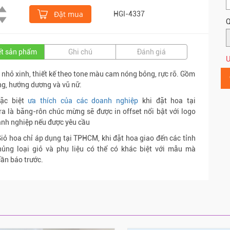
Đặt mua
HGI-4337
Q
iết sản phẩm
Ghi chú
Đánh giá
Ư
 nhỏ xinh, thiết kế theo tone màu cam nóng bỏng, rực rỡ. Gồm
g, hướng dương và vũ nữ.
ặc biệt
ưa thích của các doanh nghiệp
khi đặt hoa tại
ra là băng-rôn chúc mừng sẽ được in offset nổi bật với logo
nh nghiệp nếu được yêu cầu
iỏ hoa chỉ áp dụng tại TPHCM, khi đặt hoa giao đến các tỉnh
hủng loại giỏ và phụ liệu có thể có khác biệt với mẫu mà
ần báo trước.