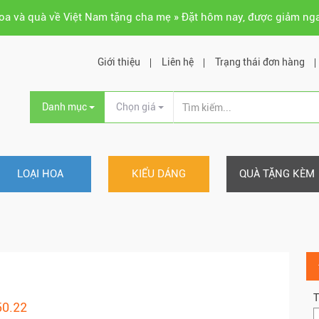
hoa và quà về Việt Nam tặng cha mẹ » Đặt hôm nay, được giảm ng
Giới thiệu
Liên hệ
Trạng thái đơn hàng
Danh mục
Chọn giá
LOẠI HOA
KIỂU DÁNG
QUÀ TẶNG KÈM
T
50.22