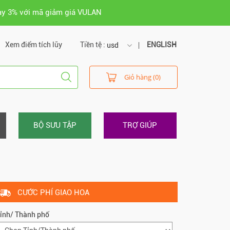
ay 3% với mã giảm giá VULAN
Xem điểm tích lũy
Tiền tệ :
ENGLISH
usd
usd
Giỏ hàng (0)
vnd
BỘ SƯU TẬP
TRỢ GIÚP
CƯỚC PHÍ GIAO HOA
ỉnh/ Thành phố