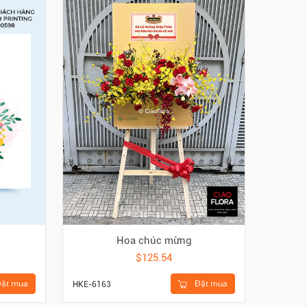
Hoa chúc mừng
$125.54
ặt mua
Đặt mua
HKE-6163
THIEP-N