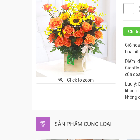
Chi t
Giỏ hoa
hoa hồn
Điểm đ
Ciaoflo
của doa
Click to zoom
Lưu ý:
G
khác c
không c
SẢN PHẨM CÙNG LOẠI