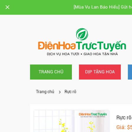
[Mùa Vu Lan Báo Hiếu] Gửi 
TRANG CHỦ
DỊP TẶNG HOA
Trang chủ
Rực rỡ
Rực rỡ
Giá: $