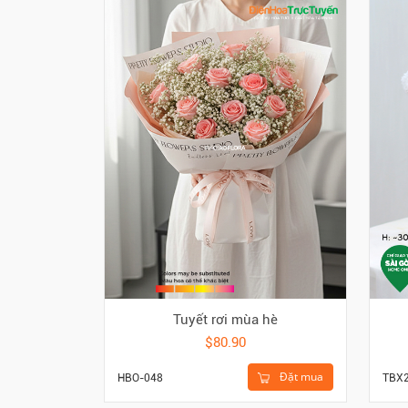
Tuyết rơi mùa hè
$80.90
Đặt mua
HBO-048
TBX