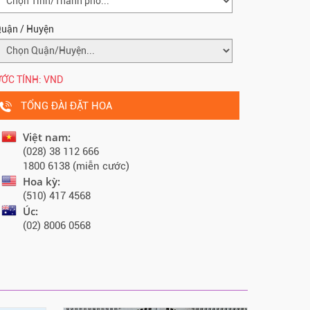
uận / Huyện
ỚC TÍNH:
VND
TỔNG ĐÀI ĐẶT HOA
Việt nam:
(028) 38 112 666
1800 6138 (miễn cước)
Hoa kỳ:
(510) 417 4568
Úc:
(02) 8006 0568