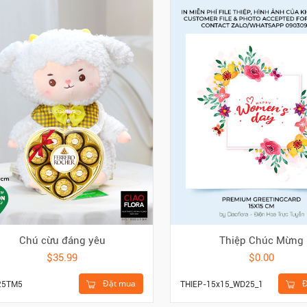
Chú cừu đáng yêu
Thiệp Chúc Mừng
$35.99
$0.00
Đặt mua
Đ
25TM5
THIEP-15x15_WD25_1