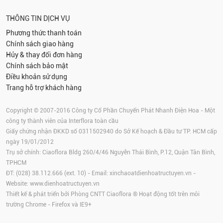
THÔNG TIN DỊCH VỤ
Phương thức thanh toán
Chính sách giao hàng
Hủy & thay đổi đơn hàng
Chính sách bảo mật
Điều khoản sử dụng
Trang hỗ trợ khách hàng
Copyright © 2007-2016 Công ty Cổ Phần Chuyển Phát Nhanh Điện Hoa - Một
công ty thành viên của Interflora toàn cầu
Giấy chứng nhận ĐKKD số 0311502940 do Sở Kế hoạch & Đầu tư TP. HCM cấp
ngày 19/01/2012
Trụ sở chính: Ciaoflora Bldg 260/4/46 Nguyễn Thái Bình, P.12, Quận Tân Bình,
TPHCM
ĐT: (028) 38.112.666 (ext. 10) - Email:
xinchaoatdienhoatructuyen.vn
-
Website:
www.dienhoatructuyen.vn
Thiết kế & phát triển bởi Phòng CNTT Ciaoflora ® Hoạt động tốt trên môi
trường
Chrome
-
Firefox
và IE9+