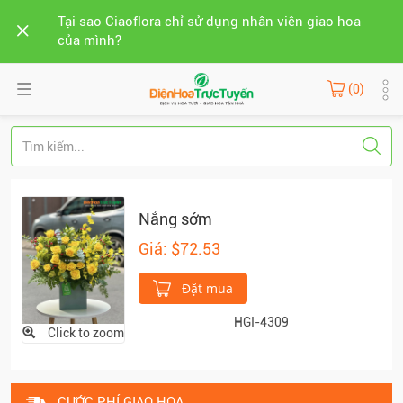
Tại sao Ciaoflora chỉ sử dụng nhân viên giao hoa
của mình?
(0)
Nắng sớm
Giá: $72.53
Đặt mua
HGI-4309
Click to zoom
CƯỚC PHÍ GIAO HOA