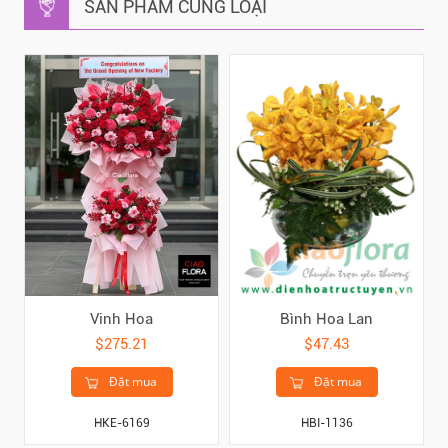
SẢN PHẨM CÙNG LOẠI
Vinh Hoa
Bình Hoa Lan
$275.21
$47.43
Đặt mua
Đặt mua
HKE-6169
HBI-1136