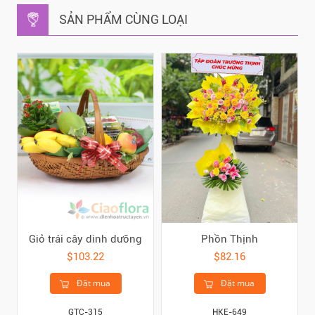
SẢN PHẨM CÙNG LOẠI
Giỏ trái cây dinh dưỡng
Phồn Thịnh
$103.22
$82.16
Đặt mua
Đặt mua
GTC-315
HKE-649