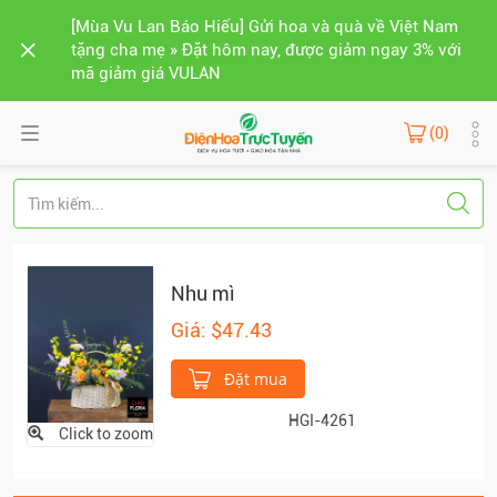
[Mùa Vu Lan Báo Hiếu] Gửi hoa và quà về Việt Nam
tặng cha mẹ » Đặt hôm nay, được giảm ngay 3% với
mã giảm giá VULAN
(0)
Nhu mì
Giá: $47.43
Đặt mua
HGI-4261
Click to zoom