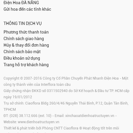
Điện Hoa
ĐÀ NẴNG
Gửi hoa đến các tỉnh khác
THÔNG TIN DỊCH VỤ
Phương thức thanh toán
Chính sách giao hàng
Hủy & thay đổi đơn hàng
Chính sách bảo mật
Điều khoản sử dụng
Trang hỗ trợ khách hàng
Copyright © 2007-2016 Công ty Cổ Phần Chuyển Phát Nhanh Điện Hoa - Một
công ty thành viên của Interflora toàn cầu
Giấy chứng nhận ĐKKD số 0311502940 do Sở Kế hoạch & Đầu tư TP. HCM cấp
ngày 19/01/2012
Trụ sở chính: Ciaoflora Bldg 260/4/46 Nguyễn Thái Bình, P.12, Quận Tân Bình,
TPHCM
ĐT: (028) 38.112.666 (ext. 10) - Email:
xinchaoatdienhoatructuyen.vn
-
Website:
www.dienhoatructuyen.vn
Thiết kế & phát triển bởi Phòng CNTT Ciaoflora ® Hoạt động tốt trên môi