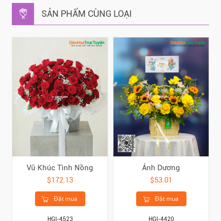
SẢN PHẨM CÙNG LOẠI
Vũ Khúc Tình Nồng
Ánh Dương
$172.13
$53.01
Đặt mua
Đặt mua
HGI-4523
HGI-4420