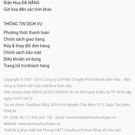
Điện Hoa
ĐÀ NẴNG
Gửi hoa đến các tỉnh khác
THÔNG TIN DỊCH VỤ
Phương thức thanh toán
Chính sách giao hàng
Hủy & thay đổi đơn hàng
Chính sách bảo mật
Điều khoản sử dụng
Trang hỗ trợ khách hàng
Copyright © 2007-2016 Công ty Cổ Phần Chuyển Phát Nhanh Điện Hoa - Một
công ty thành viên của Interflora toàn cầu
Giấy chứng nhận ĐKKD số 0311502940 do Sở Kế hoạch & Đầu tư TP. HCM cấp
ngày 19/01/2012
Trụ sở chính: Ciaoflora Bldg 260/4/46 Nguyễn Thái Bình, P.12, Quận Tân Bình,
TPHCM
ĐT: (028) 38.112.666 (ext. 10) - Email:
xinchaoatdienhoatructuyen.vn
-
Website:
www.dienhoatructuyen.vn
Thiết kế & phát triển bởi Phòng CNTT Ciaoflora ® Hoạt động tốt trên môi