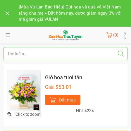
[Mùa Vu Lan Báo Hiếu] Gửi hoa và quà về Việt Nam
tặng cha mẹ » Đặt hôm nay, được giảm ngay 3% với
mã giảm giá VULAN
(0)
Giỏ hoa tươi tắn
Giá: $53.01
Đặt mua
HGI-4234
Click to zoom