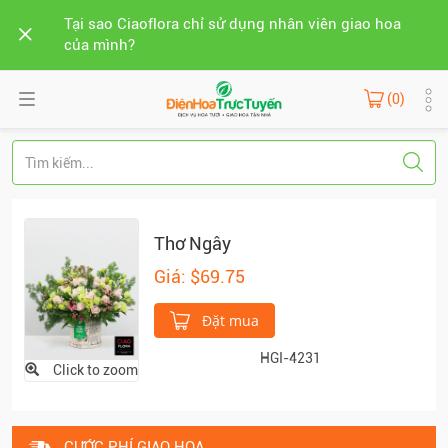
Tại sao Ciaoflora chỉ sử dụng nhân viên giao hoa
của mình?
(0)
Thơ Ngây
Giá: $69.75
Đặt mua
HGI-4231
Click to zoom
CƯỚC PHÍ GIAO HOA