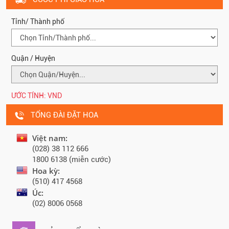
Tỉnh/ Thành phố
Quận / Huyện
ƯỚC TÍNH:
VND
TỔNG ĐÀI ĐẶT HOA
Việt nam:
(028) 38 112 666
1800 6138 (miễn cước)
Hoa kỳ:
(510) 417 4568
Úc:
(02) 8006 0568