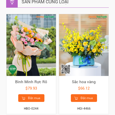
SẢN PHẨM CÙNG LOẠI
Bình Minh Rực Rỡ
Sắc hoa vàng
$79.93
$66.12
Đặt mua
Đặt mua
HBO-0244
HGI-4466