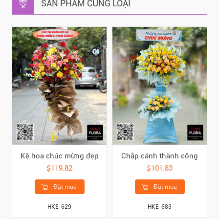
SẢN PHẨM CÙNG LOẠI
Kệ hoa chúc mừng đẹp
Chắp cánh thành công
$119.82
$101.83
Đặt mua
Đặt mua
HKE-629
HKE-683