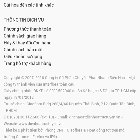
Gửi hoa đến các tỉnh khác
THÔNG TIN DỊCH VỤ
Phương thức thanh toán
Chính sách giao hàng
Hủy & thay đổi đơn hàng
Chính sách bảo mật
Điều khoản sử dụng
Trang hỗ trợ khách hàng
Copyright © 2007-2016 Công ty Cổ Phần Chuyển Phát Nhanh Điện Hoa - Một
công ty thành viên của Interflora toàn cầu
Giấy chứng nhận ĐKKD số 0311502940 do Sở Kế hoạch & Đầu tư TP. HCM cấp
ngày 19/01/2012
Trụ sở chính: Ciaoflora Bldg 260/4/46 Nguyễn Thái Bình, P.12, Quận Tân Bình,
TPHCM
ĐT: (028) 38.112.666 (ext. 10) - Email:
xinchaoatdienhoatructuyen.vn
-
Website:
www.dienhoatructuyen.vn
Thiết kế & phát triển bởi Phòng CNTT Ciaoflora ® Hoạt động tốt trên môi
trường
Chrome
-
Firefox
và IE9+