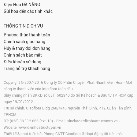
Điện Hoa
ĐÀ NẴNG
Gửi hoa đến các tỉnh khác
THÔNG TIN DỊCH VỤ
Phương thức thanh toán
Chính sách giao hàng
Hủy & thay đổi đơn hàng
Chính sách bảo mật
Điều khoản sử dụng
Trang hỗ trợ khách hàng
Copyright © 2007-2016 Công ty Cổ Phần Chuyển Phát Nhanh Điện Hoa - Một
công ty thành viên của Interflora toàn cầu
Giấy chứng nhận ĐKKD số 0311502940 do Sở Kế hoạch & Đầu tư TP. HCM cấp
ngày 19/01/2012
Trụ sở chính: Ciaoflora Bldg 260/4/46 Nguyễn Thái Bình, P.12, Quận Tân Bình,
TPHCM
ĐT: (028) 38.112.666 (ext. 10) - Email:
xinchaoatdienhoatructuyen.vn
-
Website:
www.dienhoatructuyen.vn
Thiết kế & phát triển bởi Phòng CNTT Ciaoflora ® Hoạt động tốt trên môi