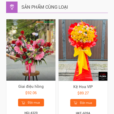
SẢN PHẨM CÙNG LOẠI
Giai điệu hồng
Kệ Hoa VIP
$92.06
$89.27
Đặt mua
Đặt mua
HGI-4329
HKE-609A