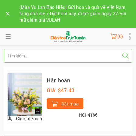
[Mùa Vu Lan Báo Hiếu] Gửi hoa và quà về Việt Nam
tặng cha mẹ » Đặt hôm nay, được giảm ngay 3% với
mã giảm giá VULAN
(0)
Hân hoan
Giá: $47.43
Đặt mua
HGI-4186
Click to zoom