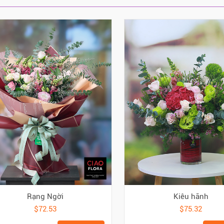
Rạng Ngời
Kiêu hãnh
$72.53
$75.32