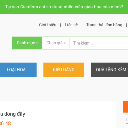
Tại sao Ciaoflora chỉ sử dụng nhân viên giao hoa của mình?
Giới thiệu
Liên hệ
Trạng thái đơn hàng
Danh mục
Chọn giá
LOẠI HOA
KIỂU DÁNG
QUÀ TẶNG KÈM
u đong đầy
T
86.48