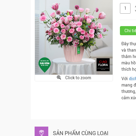
Chi t
Đây thự
và than
thắm ho
màu hồn
thích h
Click to zoom
Với
dịc
mang đế
thương,
cảm xúc
SẢN PHẨM CÙNG LOẠI