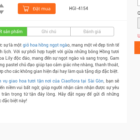
Đặt mua
HGI-4154
Q
iết sản phẩm
Ghi chú
Đánh giá
Ư
c sự là một
giỏ hoa hồng ngọt ngà
o, mang một vẻ đẹp tinh tế
h lịch. Với sự phối hợp tuyệt vời giữa những bông Hồng tươi
a Lily độc đáo, mang đến sự ngọt ngào và sang trọng. Gam
g pastel chủ đạo giúp tạo cảm giác nhẹ nhàng, thanh thoát,
ợp cho các không gian hiện đại hay làm quà tặng dịp đặc biệt.
h vụ giao hoa tươi tận nơi của Ciaoflora tại Sài Gòn
, bạn sẽ
n niềm vui bất ngờ, giúp người nhận cảm nhận được sự yêu
 trân trọng từ tận đáy lòng. Hãy đặt ngay để gửi đi những
 đặc biệt này!