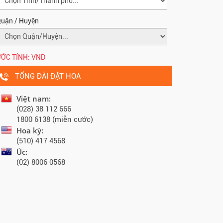
uận / Huyện
ỚC TÍNH:
VND
TỔNG ĐÀI ĐẶT HOA
Việt nam:
(028) 38 112 666
1800 6138 (miễn cước)
Hoa kỳ:
(510) 417 4568
Úc:
(02) 8006 0568