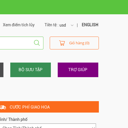
Xem điểm tích lũy
Tiền tệ :
ENGLISH
usd
usd
Giỏ hàng (0)
vnd
BỘ SƯU TẬP
TRỢ GIÚP
CƯỚC PHÍ GIAO HOA
ỉnh/ Thành phố