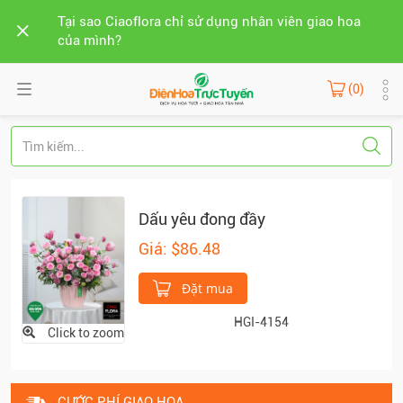
Tại sao Ciaoflora chỉ sử dụng nhân viên giao hoa
của mình?
(0)
Dấu yêu đong đầy
Giá: $86.48
Đặt mua
HGI-4154
Click to zoom
CƯỚC PHÍ GIAO HOA