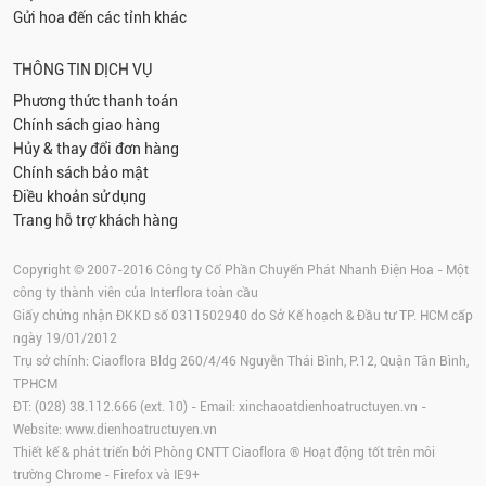
Gửi hoa đến các tỉnh khác
THÔNG TIN DỊCH VỤ
Phương thức thanh toán
Chính sách giao hàng
Hủy & thay đổi đơn hàng
Chính sách bảo mật
Điều khoản sử dụng
Trang hỗ trợ khách hàng
Copyright © 2007-2016 Công ty Cổ Phần Chuyển Phát Nhanh Điện Hoa - Một
công ty thành viên của Interflora toàn cầu
Giấy chứng nhận ĐKKD số 0311502940 do Sở Kế hoạch & Đầu tư TP. HCM cấp
ngày 19/01/2012
Trụ sở chính: Ciaoflora Bldg 260/4/46 Nguyễn Thái Bình, P.12, Quận Tân Bình,
TPHCM
ĐT: (028) 38.112.666 (ext. 10) - Email:
xinchaoatdienhoatructuyen.vn
-
Website:
www.dienhoatructuyen.vn
Thiết kế & phát triển bởi Phòng CNTT Ciaoflora ® Hoạt động tốt trên môi
trường
Chrome
-
Firefox
và IE9+