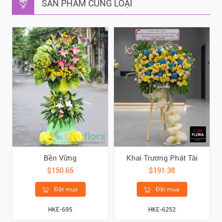
SẢN PHẨM CÙNG LOẠI
Bền Vững
Khai Trương Phát Tài
$150.65
$191.38
Đặt mua
Đặt mua
HKE-695
HKE-6252