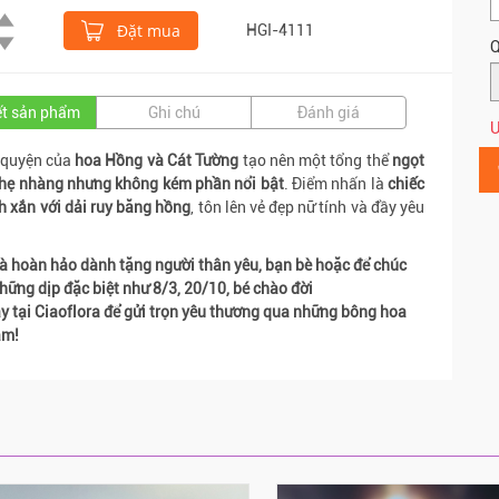
Đặt mua
HGI-4111
Q
iết sản phẩm
Ghi chú
Đánh giá
Ư
 quyện của
hoa Hồng và Cát Tường
tạo nên một tổng thể
ngọt
nhẹ nhàng nhưng không kém phần nổi bật
. Điểm nhấn là
chiếc
h xắn với dải ruy băng hồng
, tôn lên vẻ đẹp nữ tính và đầy yêu
.
 hoàn hảo dành tặng người thân yêu, bạn bè hoặc để chúc
ững dịp đặc biệt như 8/3, 20/10, bé chào đời
y tại Ciaoflora để gửi trọn yêu thương qua những bông hoa
ắm!