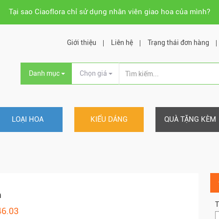
Tại sao Ciaoflora chỉ sử dụng nhân viên giao hoa của mình?
Giới thiệu
Liên hệ
Trạng thái đơn hàng
Danh mục
Chọn giá
LOẠI HOA
KIỂU DÁNG
QUÀ TẶNG KÈM
m
T
46.03