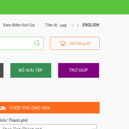
Xem điểm tích lũy
Tiền tệ :
ENGLISH
usd
usd
Giỏ hàng (0)
vnd
BỘ SƯU TẬP
TRỢ GIÚP
CƯỚC PHÍ GIAO HOA
ỉnh/ Thành phố