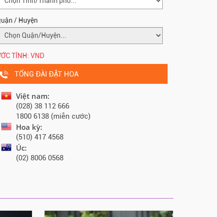
uận / Huyện
ỚC TÍNH:
VND
TỔNG ĐÀI ĐẶT HOA
Việt nam:
(028) 38 112 666
1800 6138 (miễn cước)
Hoa kỳ:
(510) 417 4568
Úc:
(02) 8006 0568