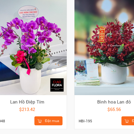
Lan Hồ Điệp Tím
Bình hoa Lan đỏ
$213.42
$65.56
Đặt mua
Đ
948
HBI-195