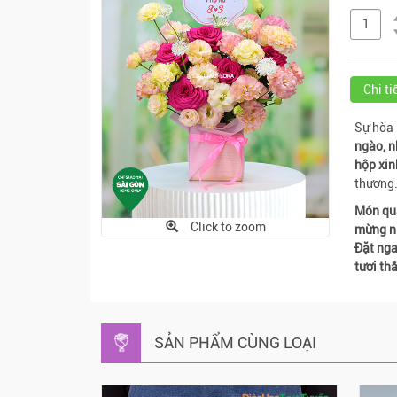
Chi t
Sự hòa
ngào, 
hộp xin
thương
Món quà
Click to zoom
mừng nh
Đặt nga
tươi th
SẢN PHẨM CÙNG LOẠI