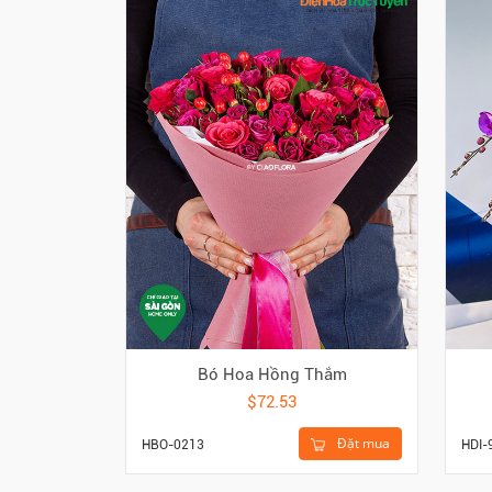
Bó Hoa Hồng Thắm
$72.53
Đặt mua
HBO-0213
HDI-