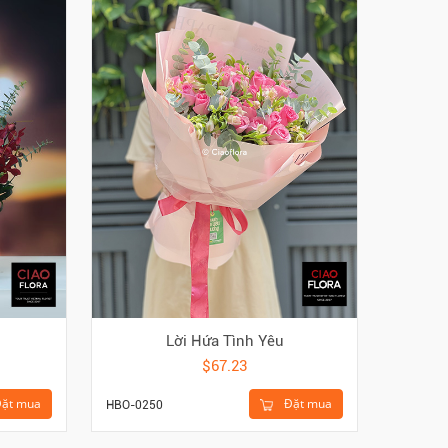
Lời Hứa Tình Yêu
$67.23
ặt mua
Đặt mua
HBO-0250
HGI-495