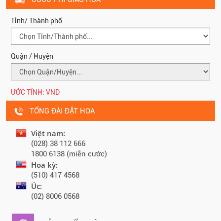
Tỉnh/ Thành phố
Quận / Huyện
ƯỚC TÍNH:
VND
TỔNG ĐÀI ĐẶT HOA
Việt nam:
(028) 38 112 666
1800 6138 (miễn cước)
Hoa kỳ:
(510) 417 4568
Úc:
(02) 8006 0568