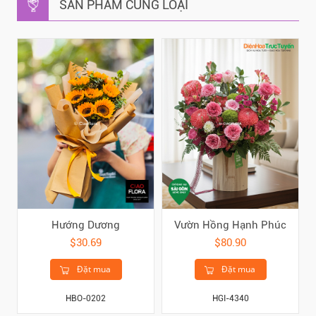
SẢN PHẨM CÙNG LOẠI
Hướng Dương
Vườn Hồng Hạnh Phúc
$30.69
$80.90
Đặt mua
Đặt mua
HBO-0202
HGI-4340