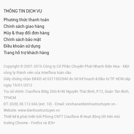
THÔNG TIN DỊCH VỤ
Phương thức thanh toán
Chính sách giao hàng
Hủy & thay đổi đơn hàng
Chính sách bảo mật
Điều khoản sử dụng
Trang hỗ trợ khách hàng
Copyright © 2007-2016 Công ty Cổ Phần Chuyển Phát Nhanh Điện Hoa - Một
công ty thành viên của Interflora toàn cầu
Giấy chứng nhận ĐKKD số 0311502940 do Sở Kế hoạch & Đầu tư TP. HCM cấp
ngày 19/01/2012
Trụ sở chính: Ciaoflora Bldg 260/4/46 Nguyễn Thái Bình, P.12, Quận Tân Bình,
TPHCM
ĐT: (028) 38.112.666 (ext. 10) - Email:
xinchaoatdienhoatructuyen.vn
-
Website:
www.dienhoatructuyen.vn
Thiết kế & phát triển bởi Phòng CNTT Ciaoflora ® Hoạt động tốt trên môi
trường
Chrome
-
Firefox
và IE9+