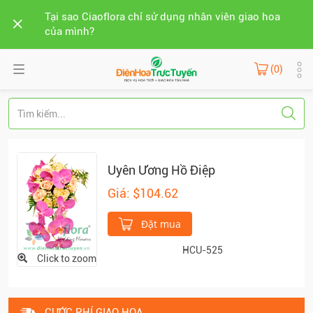
Tại sao Ciaoflora chỉ sử dụng nhân viên giao hoa
của mình?
(0)
Uyên Ương Hồ Điệp
Giá: $104.62
Đặt mua
HCU-525
Click to zoom
CƯỚC PHÍ GIAO HOA