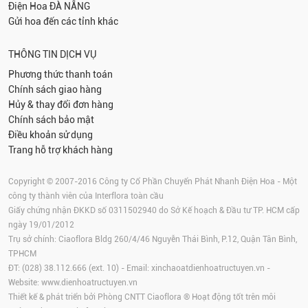
Điện Hoa
ĐÀ NẴNG
Gửi hoa đến các tỉnh khác
THÔNG TIN DỊCH VỤ
Phương thức thanh toán
Chính sách giao hàng
Hủy & thay đổi đơn hàng
Chính sách bảo mật
Điều khoản sử dụng
Trang hỗ trợ khách hàng
Copyright © 2007-2016 Công ty Cổ Phần Chuyển Phát Nhanh Điện Hoa - Một
công ty thành viên của Interflora toàn cầu
Giấy chứng nhận ĐKKD số 0311502940 do Sở Kế hoạch & Đầu tư TP. HCM cấp
ngày 19/01/2012
Trụ sở chính: Ciaoflora Bldg 260/4/46 Nguyễn Thái Bình, P.12, Quận Tân Bình,
TPHCM
ĐT: (028) 38.112.666 (ext. 10) - Email:
xinchaoatdienhoatructuyen.vn
-
Website:
www.dienhoatructuyen.vn
Thiết kế & phát triển bởi Phòng CNTT Ciaoflora ® Hoạt động tốt trên môi