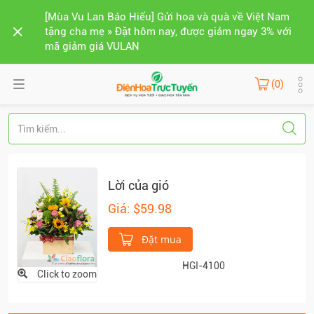
[Mùa Vu Lan Báo Hiếu] Gửi hoa và quà về Việt Nam
tặng cha mẹ » Đặt hôm nay, được giảm ngay 3% với
mã giảm giá VULAN
(0)
Lời của gió
Giá: $59.98
Đặt mua
HGI-4100
Click to zoom