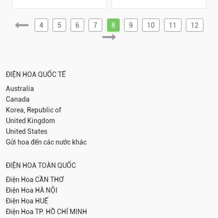
4
5
6
7
8
9
10
11
12
ĐIỆN HOA QUỐC TẾ
Australia
Canada
Korea, Republic of
United Kingdom
United States
Gửi hoa đến các nước khác
ĐIỆN HOA TOÀN QUỐC
Điện Hoa
CẦN THƠ
Điện Hoa
HÀ NỘI
Điện Hoa
HUẾ
Điện Hoa
TP. HỒ CHÍ MINH