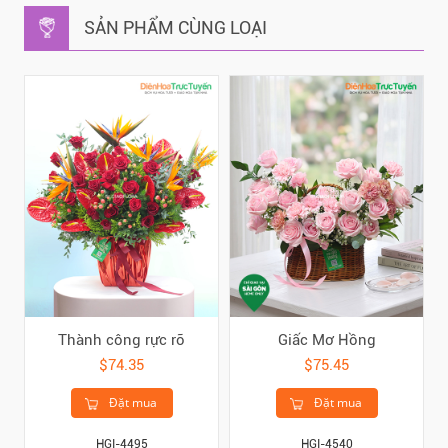
SẢN PHẨM CÙNG LOẠI
Thành công rực rỡ
Giấc Mơ Hồng
$74.35
$75.45
Đặt mua
Đặt mua
HGI-4495
HGI-4540