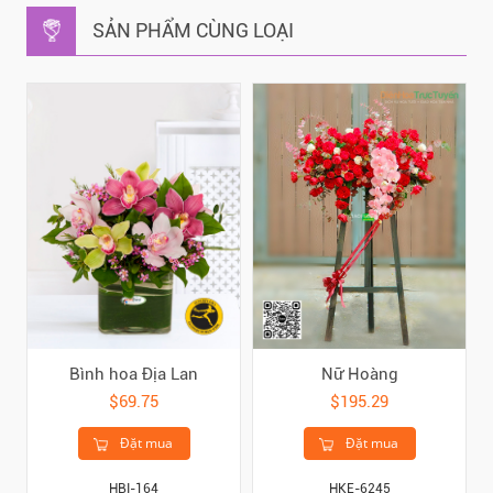
SẢN PHẨM CÙNG LOẠI
Bình hoa Địa Lan
Nữ Hoàng
$69.75
$195.29
Đặt mua
Đặt mua
HBI-164
HKE-6245