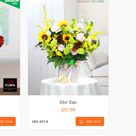
Xôn Xao
$57.89
ặt mua
Đặt mua
HGI-4414
HKE-617