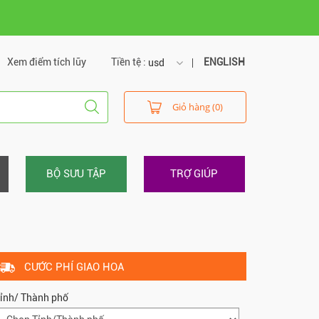
Xem điểm tích lũy
Tiền tệ :
ENGLISH
usd
usd
Giỏ hàng (0)
vnd
BỘ SƯU TẬP
TRỢ GIÚP
CƯỚC PHÍ GIAO HOA
ỉnh/ Thành phố