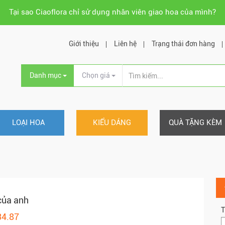
Tại sao Ciaoflora chỉ sử dụng nhân viên giao hoa của mình?
Giới thiệu
Liên hệ
Trạng thái đơn hàng
Danh mục
Chọn giá
LOẠI HOA
KIỂU DÁNG
QUÀ TẶNG KÈM
của anh
T
34.87