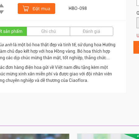
Đặt mua
HBO-098
Q
iết sản phẩm
Ghi chú
Đánh giá
Ư
ủa anh
là một bó hoa thật đẹp và tinh tế, sử dụng hoa Hướng
àm chủ đạo kết hợp với hoa Hồng vàng. Bó hoa thích hợp
ng các dịp chúc mừng thân mật, tốt nghiệp, thăng chức...
các đơn hàng điện hoa gửi về Việt nam đều tặng kèm một
húc mừng xinh xắn miễn phí và được giao với đội nhân viên
ng chuyên nghiệp và dễ thương của Ciaoflora.