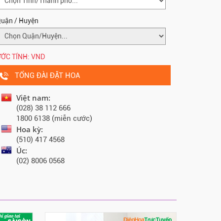
uận / Huyện
ỚC TÍNH:
VND
TỔNG ĐÀI ĐẶT HOA
Việt nam:
(028) 38 112 666
1800 6138 (miễn cước)
Hoa kỳ:
(510) 417 4568
Úc:
(02) 8006 0568