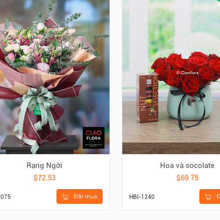
Rạng Ngời
Hoa và socolate
$72.53
$69.75
Đặt mua
Đ
-075
HBI-1240