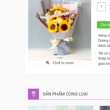
Chi t
Nắng c
Dương l
dành tặ
Tất cả 
thiệp c
Click to zoom
giao hà
SẢN PHẨM CÙNG LOẠI