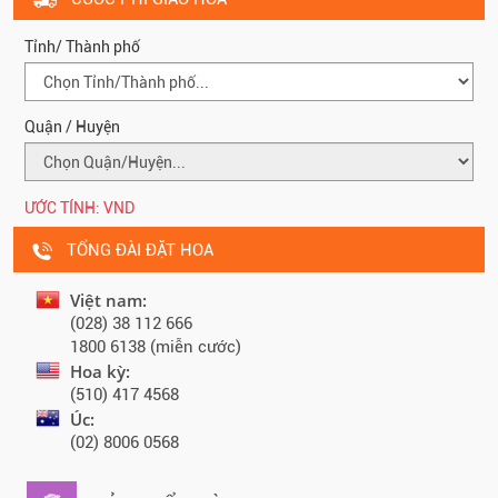
Tỉnh/ Thành phố
Quận / Huyện
ƯỚC TÍNH:
VND
TỔNG ĐÀI ĐẶT HOA
Việt nam:
(028) 38 112 666
1800 6138 (miễn cước)
Hoa kỳ:
(510) 417 4568
Úc:
(02) 8006 0568