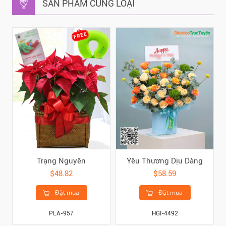
SẢN PHẨM CÙNG LOẠI
Trạng Nguyên
Yêu Thương Dịu Dàng
$48.82
$58.59
Đặt mua
Đặt mua
PLA-957
HGI-4492