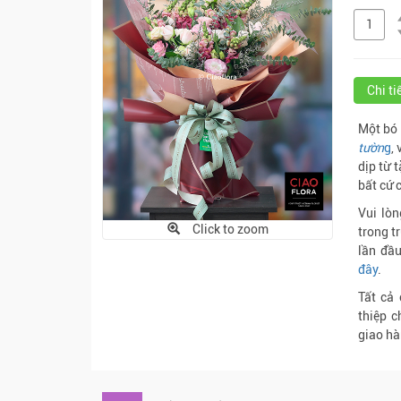
Chi t
Một bó 
tườn
g
,
dịp từ 
bất cứ 
Vui lòn
Click to zoom
trong t
lần đầu
đây
.
Tất cả
thiệp c
giao hà