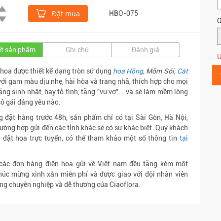
Đặt mua
HBO-075
Q
iết sản phẩm
Ghi chú
Đánh giá
Ư
hoa được thiết kế dạng tròn sử dụng
hoa Hồng
, Mõm Sói,
Cát
 với gam màu dịu nhẹ, hài hòa và trang nhã, thích hợp cho mọi
tặng sinh nhật, hay tỏ tình, tặng "vu vơ"... và sẽ làm mềm lòng
cô gái đáng yêu nào.
g đặt hàng trước 48h, sản phẩm chỉ có tại Sài Gòn, Hà Nội,
rường hợp gửi đến các tỉnh khác sẽ có sự khác biệt. Quý khách
 đặt hoa trực tuyến, có thể tham khảo một số thông tin
tại
 các đơn hàng điện hoa gửi về Việt nam đều tặng kèm một
húc mừng xinh xắn miễn phí và được giao với đội nhân viên
ng chuyên nghiệp và dễ thương của Ciaoflora.