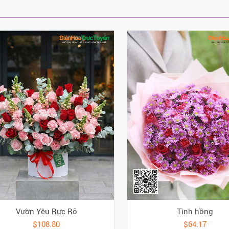
Vườn Yêu Rực Rỡ
Tình hồng
$108.80
$64.17