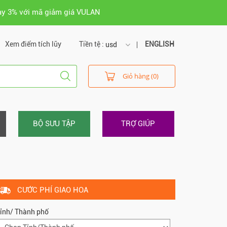
ay 3% với mã giảm giá VULAN
Xem điểm tích lũy
Tiền tệ :
ENGLISH
usd
usd
Giỏ hàng (0)
vnd
BỘ SƯU TẬP
TRỢ GIÚP
CƯỚC PHÍ GIAO HOA
ỉnh/ Thành phố