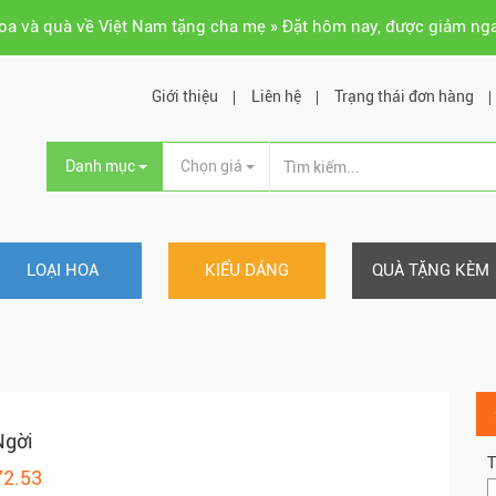
hoa và quà về Việt Nam tặng cha mẹ » Đặt hôm nay, được giảm ng
Giới thiệu
Liên hệ
Trạng thái đơn hàng
Danh mục
Chọn giá
LOẠI HOA
KIỂU DÁNG
QUÀ TẶNG KÈM
Ngời
T
72.53