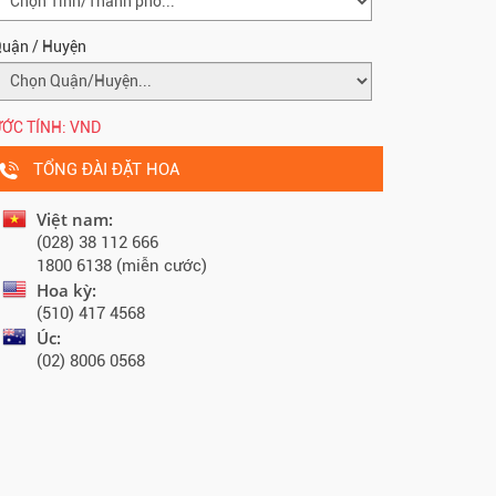
uận / Huyện
ỚC TÍNH:
VND
TỔNG ĐÀI ĐẶT HOA
Việt nam:
(028) 38 112 666
1800 6138 (miễn cước)
Hoa kỳ:
(510) 417 4568
Úc:
(02) 8006 0568