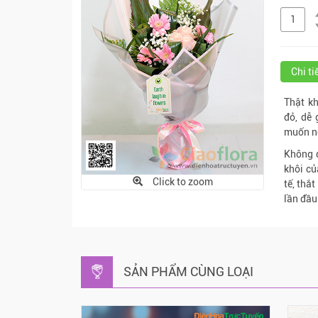
Chi t
Thật k
đỏ, dễ 
muốn nói
Không q
khôi củ
Click to zoom
tế, thắ
lần đầu 
SẢN PHẨM CÙNG LOẠI