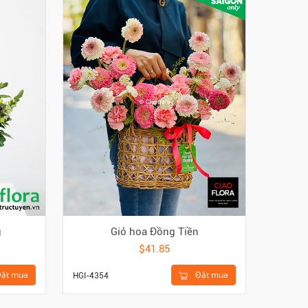
g
Giỏ hoa Đồng Tiền
$41.85
ặt mua
Đặt mua
HGI-4354
HBI-145