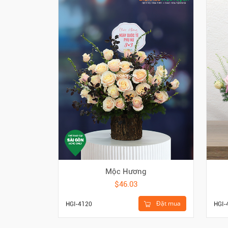
Mộc Hương
$46.03
Đặt mua
HGI-4120
HGI-