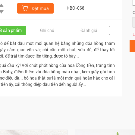
Đặt mua
HBO-068
Q
iết sản phẩm
Ghi chú
Đánh giá
Ư
hó để bắt đầu một mối quan hệ bằng những đóa hồng thắm
gây cảm giác vồn vã; chỉ cần một chút, vừa đủ, để thay lời
, để trái tim được lên tiếng, được tỏ bày...
uá cầu kỳ! Với chút phớt hồng của hoa Đồng tiền, trắng tinh
a Baby, điểm thêm vài đóa hồng màu nhạt, kèm giấy gói tinh
t nơ điệu đà... bó hoa thật sự là một món quà hoàn hảo cho cái
tiên ấy, cái thông điệp đầu tiên đến người ấy...