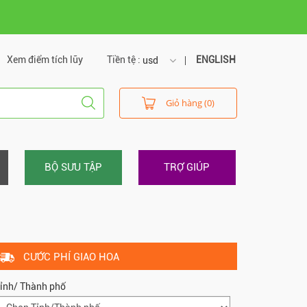
Xem điểm tích lũy
Tiền tệ :
ENGLISH
usd
usd
Giỏ hàng (0)
vnd
BỘ SƯU TẬP
TRỢ GIÚP
CƯỚC PHÍ GIAO HOA
ỉnh/ Thành phố