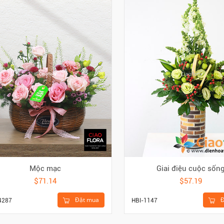
Mộc mạc
Giai điệu cuộc sốn
$71.14
$57.19
Đặt mua
Đ
4287
HBI-1147