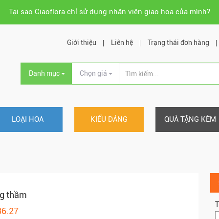
Tại sao Ciaoflora chỉ sử dụng nhân viên giao hoa của mình?
Giới thiệu
Liên hệ
Trạng thái đơn hàng
Danh mục
Chọn giá
LOẠI HOA
KIỂU DÁNG
QUÀ TẶNG KÈM
g thầm
T
36.27