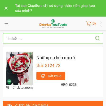
Tại sao Ciaoflora chỉ sử dụng nhân viên giao hoa
của mình?
(0)
Những nụ hôn rực rỡ
Giá: $124.72
Đặt mua
HBO-0236
Click to zoom
CƯỚC PHÍ GIAO HOA