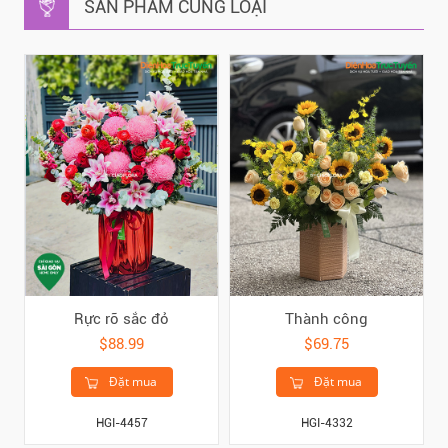
SẢN PHẨM CÙNG LOẠI
Rực rỡ sắc đỏ
Thành công
$88.99
$69.75
Đặt mua
Đặt mua
HGI-4457
HGI-4332