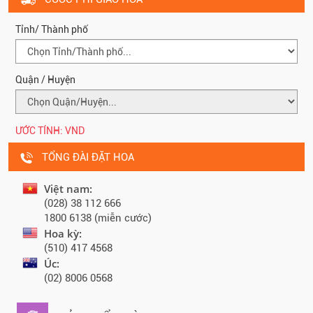
Tỉnh/ Thành phố
Quận / Huyện
ƯỚC TÍNH:
VND
TỔNG ĐÀI ĐẶT HOA
Việt nam:
(028) 38 112 666
1800 6138 (miễn cước)
Hoa kỳ:
(510) 417 4568
Úc:
(02) 8006 0568