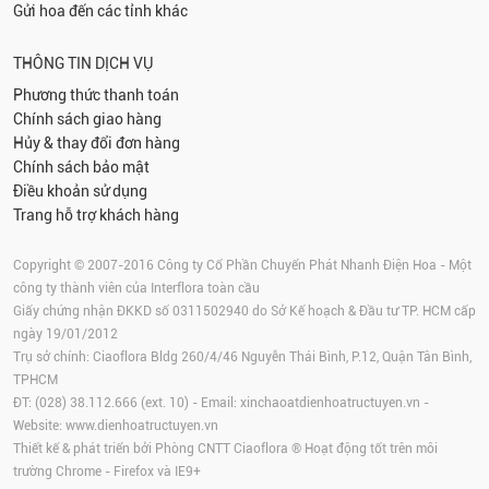
Gửi hoa đến các tỉnh khác
THÔNG TIN DỊCH VỤ
Phương thức thanh toán
Chính sách giao hàng
Hủy & thay đổi đơn hàng
Chính sách bảo mật
Điều khoản sử dụng
Trang hỗ trợ khách hàng
Copyright © 2007-2016 Công ty Cổ Phần Chuyển Phát Nhanh Điện Hoa - Một
công ty thành viên của Interflora toàn cầu
Giấy chứng nhận ĐKKD số 0311502940 do Sở Kế hoạch & Đầu tư TP. HCM cấp
ngày 19/01/2012
Trụ sở chính: Ciaoflora Bldg 260/4/46 Nguyễn Thái Bình, P.12, Quận Tân Bình,
TPHCM
ĐT: (028) 38.112.666 (ext. 10) - Email:
xinchaoatdienhoatructuyen.vn
-
Website:
www.dienhoatructuyen.vn
Thiết kế & phát triển bởi Phòng CNTT Ciaoflora ® Hoạt động tốt trên môi
trường
Chrome
-
Firefox
và IE9+