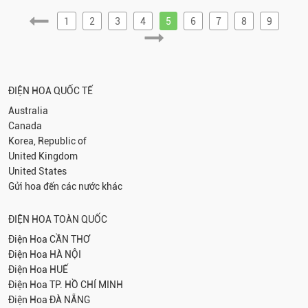
1
2
3
4
5
6
7
8
9
ĐIỆN HOA QUỐC TẾ
Australia
Canada
Korea, Republic of
United Kingdom
United States
Gửi hoa đến các nước khác
ĐIỆN HOA TOÀN QUỐC
Điện Hoa
CẦN THƠ
Điện Hoa
HÀ NỘI
Điện Hoa
HUẾ
Điện Hoa
TP. HỒ CHÍ MINH
Điện Hoa
ĐÀ NẴNG