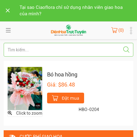
Tại sao Ciaoflora chỉ sử dụng nhân viên giao hoa
của mình?
(0)
Bó hoa hồng
Giá: $86.48
Đặt mua
HBO-0204
Click to zoom
CƯỚC PHÍ GIAO HOA