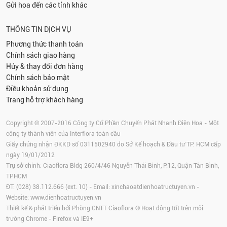
Gửi hoa đến các tỉnh khác
THÔNG TIN DỊCH VỤ
Phương thức thanh toán
Chính sách giao hàng
Hủy & thay đổi đơn hàng
Chính sách bảo mật
Điều khoản sử dụng
Trang hỗ trợ khách hàng
Copyright © 2007-2016 Công ty Cổ Phần Chuyển Phát Nhanh Điện Hoa - Một
công ty thành viên của Interflora toàn cầu
Giấy chứng nhận ĐKKD số 0311502940 do Sở Kế hoạch & Đầu tư TP. HCM cấp
ngày 19/01/2012
Trụ sở chính: Ciaoflora Bldg 260/4/46 Nguyễn Thái Bình, P.12, Quận Tân Bình,
TPHCM
ĐT: (028) 38.112.666 (ext. 10) - Email:
xinchaoatdienhoatructuyen.vn
-
Website:
www.dienhoatructuyen.vn
Thiết kế & phát triển bởi Phòng CNTT Ciaoflora ® Hoạt động tốt trên môi
trường
Chrome
-
Firefox
và IE9+