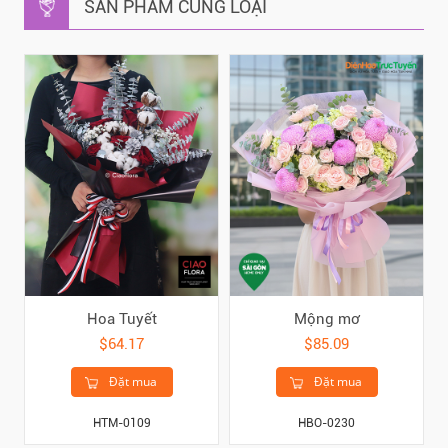
SẢN PHẨM CÙNG LOẠI
Hoa Tuyết
Mộng mơ
$64.17
$85.09
Đặt mua
Đặt mua
HTM-0109
HBO-0230