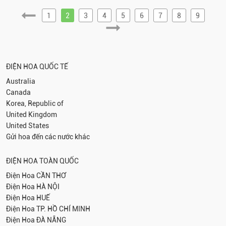
1
2
3
4
5
6
7
8
9
ĐIỆN HOA QUỐC TẾ
Australia
Canada
Korea, Republic of
United Kingdom
United States
Gửi hoa đến các nước khác
ĐIỆN HOA TOÀN QUỐC
Điện Hoa
CẦN THƠ
Điện Hoa
HÀ NỘI
Điện Hoa
HUẾ
Điện Hoa
TP. HỒ CHÍ MINH
Điện Hoa
ĐÀ NẴNG