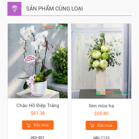
SẢN PHẨM CÙNG LOẠI
Chậu Hồ Điệp Trắng
Sen mùa hạ
$61.38
$55.80
Đặt mua
Đặt mua
HDI-901
HBI-1133