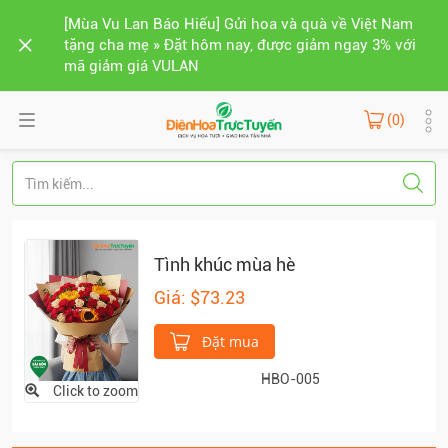
[Mùa Vu Lan Báo Hiếu] Gửi hoa và quà về Việt Nam
tặng cha mẹ » Đặt hôm nay, được giảm ngay 3% với
mã giảm giá VULAN
(0)
Tình khúc mùa hè
Giá: $73.23
Đặt mua
HBO-005
Click to zoom