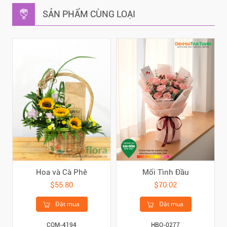
SẢN PHẨM CÙNG LOẠI
Hoa và Cà Phê
Mối Tình Đầu
$55.80
$70.02
Đặt mua
Đặt mua
COM-4194
HBO-0277