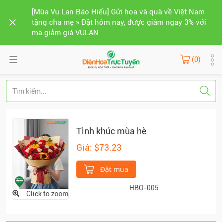
[Mùa Vu Lan Báo Hiếu] Gửi hoa và quà về Việt Nam
tặng cha mẹ » Đặt hôm nay, được giảm ngay 3% với
mã giảm giá VULAN
(0)
Tình khúc mùa hè
Giá: $73.23
Đặt mua
HBO-005
Click to zoom