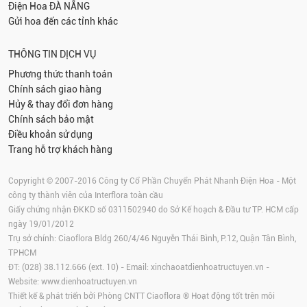
Điện Hoa
ĐÀ NẴNG
Gửi hoa đến các tỉnh khác
THÔNG TIN DỊCH VỤ
Phương thức thanh toán
Chính sách giao hàng
Hủy & thay đổi đơn hàng
Chính sách bảo mật
Điều khoản sử dụng
Trang hỗ trợ khách hàng
Copyright © 2007-2016 Công ty Cổ Phần Chuyển Phát Nhanh Điện Hoa - Một
công ty thành viên của Interflora toàn cầu
Giấy chứng nhận ĐKKD số 0311502940 do Sở Kế hoạch & Đầu tư TP. HCM cấp
ngày 19/01/2012
Trụ sở chính: Ciaoflora Bldg 260/4/46 Nguyễn Thái Bình, P.12, Quận Tân Bình,
TPHCM
ĐT: (028) 38.112.666 (ext. 10) - Email:
xinchaoatdienhoatructuyen.vn
-
Website:
www.dienhoatructuyen.vn
Thiết kế & phát triển bởi Phòng CNTT Ciaoflora ® Hoạt động tốt trên môi