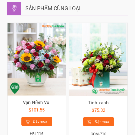
SẢN PHẨM CÙNG LOẠI
Vạn Niềm Vui
Tình xanh
$101.55
$75.32
Đặt mua
Đặt mua
HBI-116
COM-710