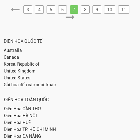
3
4
5
6
7
8
9
10
11
ĐIỆN HOA QUỐC TẾ
Australia
Canada
Korea, Republic of
United Kingdom
United States
Gửi hoa đến các nước khác
ĐIỆN HOA TOÀN QUỐC
Điện Hoa
CẦN THƠ
Điện Hoa
HÀ NỘI
Điện Hoa
HUẾ
Điện Hoa
TP. HỒ CHÍ MINH
Điện Hoa
ĐÀ NẴNG