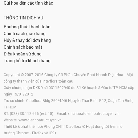
Gửi hoa đến các tỉnh khác
THÔNG TIN DỊCH VỤ
Phương thức thanh toán
Chính sách giao hàng
Hủy & thay đổi đơn hàng
Chính sách bảo mật
Điều khoản sử dụng
Trang hỗ trợ khách hàng
Copyright © 2007-2016 Công ty Cổ Phần Chuyển Phát Nhanh Điện Hoa - Một
công ty thành viên của Interflora toàn cầu
Giấy chứng nhận ĐKKD số 0311502940 do Sở Kế hoạch & Đầu tư TP. HCM cấp
ngày 19/01/2012
Trụ sở chính: Ciaoflora Bldg 260/4/46 Nguyễn Thái Bình, P.12, Quận Tân Bình,
TPHCM
ĐT: (028) 38.112.666 (ext. 10) - Email:
xinchaoatdienhoatructuyen.vn
-
Website:
www.dienhoatructuyen.vn
Thiết kế & phát triển bởi Phòng CNTT Ciaoflora ® Hoạt động tốt trên môi
trường
Chrome
-
Firefox
và IE9+