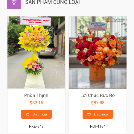
SẢN PHẨM CÙNG LOẠI
Phồn Thịnh
Lời Chúc Rực Rỡ
$82.16
$87.88
Đặt mua
Đặt mua
HKE-649
HGI-4164