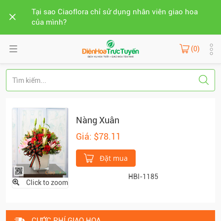
Tại sao Ciaoflora chỉ sử dụng nhân viên giao hoa
của mình?
(0)
Nàng Xuân
Giá: $78.11
Đặt mua
HBI-1185
Click to zoom
CƯỚC PHÍ GIAO HOA