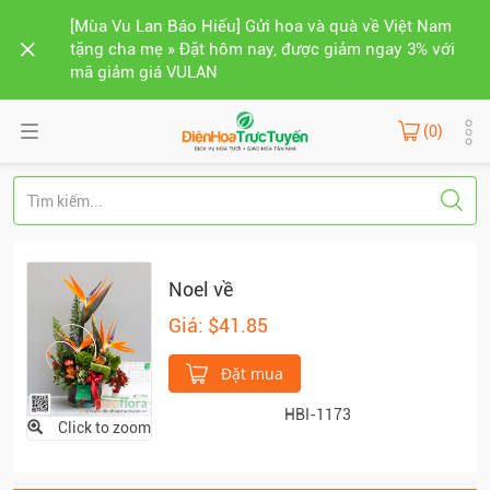
[Mùa Vu Lan Báo Hiếu] Gửi hoa và quà về Việt Nam
tặng cha mẹ » Đặt hôm nay, được giảm ngay 3% với
mã giảm giá VULAN
(0)
Noel về
Giá: $41.85
Đặt mua
HBI-1173
Click to zoom