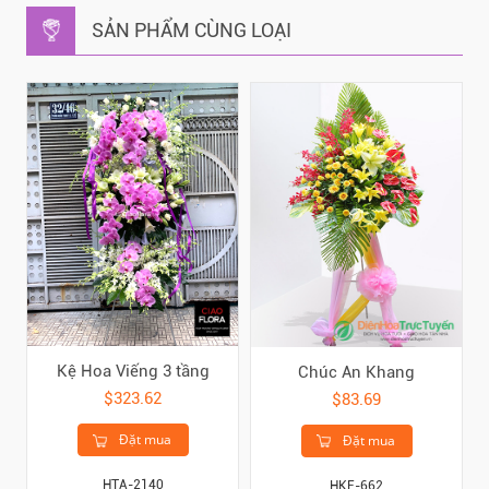
SẢN PHẨM CÙNG LOẠI
Kệ Hoa Viếng 3 tầng
Chúc An Khang
$323.62
$83.69
Đặt mua
Đặt mua
HTA-2140
HKE-662