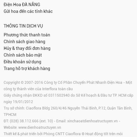
Điện Hoa
ĐÀ NẴNG
Gửi hoa đến các tỉnh khác
THÔNG TIN DỊCH VỤ
Phương thức thanh toán
Chính sách giao hàng
Hủy & thay đổi đơn hàng
Chính sách bảo mật
Điều khoản sử dụng
Trang hỗ trợ khách hàng
Copyright © 2007-2016 Công ty Cổ Phần Chuyển Phát Nhanh Điện Hoa - Một
công ty thành viên của Interflora toàn cầu
Giấy chứng nhận ĐKKD số 0311502940 do Sở Kế hoạch & Đầu tư TP. HCM cấp
ngày 19/01/2012
Trụ sở chính: Ciaoflora Bldg 260/4/46 Nguyễn Thái Bình, P.12, Quận Tân Bình,
TPHCM
ĐT: (028) 38.112.666 (ext. 10) - Email:
xinchaoatdienhoatructuyen.vn
-
Website:
www.dienhoatructuyen.vn
Thiết kế & phát triển bởi Phòng CNTT Ciaoflora ® Hoạt động tốt trên môi