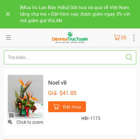
[Mùa Vu Lan Báo Hiếu] Gửi hoa và quà về Việt Nam
tặng cha mẹ » Đặt hôm nay, được giảm ngay 3% với
mã giảm giá VULAN
(0)
Noel về
Giá: $41.85
Đặt mua
HBI-1173
Click to zoom