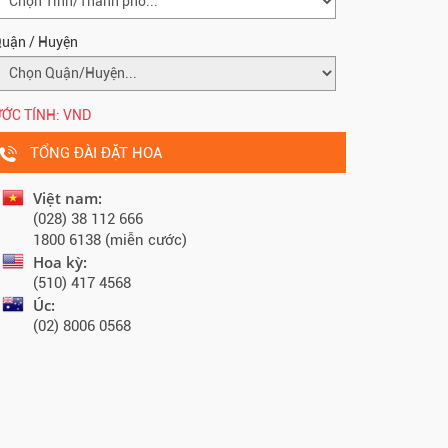
uận / Huyện
ỚC TÍNH:
VND
TỔNG ĐÀI ĐẶT HOA
Việt nam:
(028) 38 112 666
1800 6138 (miễn cước)
Hoa kỳ:
(510) 417 4568
Úc:
(02) 8006 0568