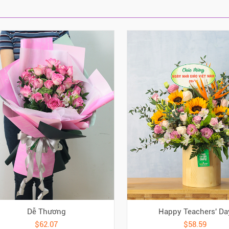
Dễ Thương
Happy Teachers' Da
$62.07
$58.59