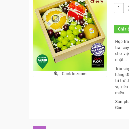
Chi t
Hộp trá
trái câ
cho vi
nhật...
Trái câ
Click to zoom
hàng đầ
trí trở
vụ nên 
miền.
Sản ph
Gòn.