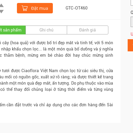
Đặt mua
GTC-OT460
Q
iết sản phẩm
Ghi chú
Đánh giá
Ư
i cây (hoa quả) với được bố trí đẹp mắt và tinh tế, với 5 món
y nhập khẩu chọn lọc... là một món quà bổ dưỡng và ý nghĩa
ệc thăm bệnh, mừng em bé chào đời hay chúc mừng sinh
y tươi được Ciaoflora Việt Nam chọn lọc từ các siêu thị, cửa
u mối có nguồn gốc, xuất xứ rõ ràng; và được thiết kế trang
 thành một món quà đẹp mắt, ấn tượng. Do phụ thuộc vào mùa
có thể thay đổi chủng loại ở từng thời điểm và từng vùng
ẩm cần đặt trước và chỉ áp dụng cho các đơn hàng đến Sài