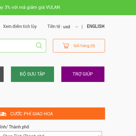
ay 3% với mã giảm giá VULAN
Xem điểm tích lũy
Tiền tệ :
ENGLISH
usd
usd
Giỏ hàng (0)
vnd
BỘ SƯU TẬP
TRỢ GIÚP
CƯỚC PHÍ GIAO HOA
ỉnh/ Thành phố