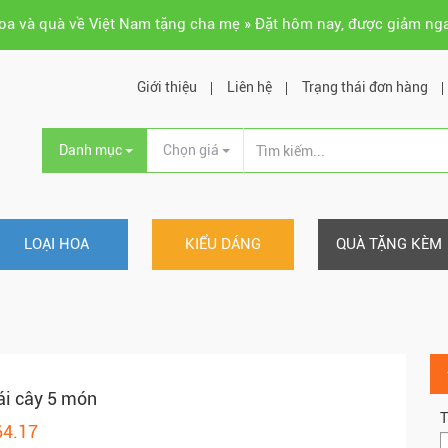
hoa và quà về Việt Nam tặng cha mẹ » Đặt hôm nay, được giảm ng
Giới thiệu
Liên hệ
Trạng thái đơn hàng
Danh mục
Chọn giá
LOẠI HOA
KIỂU DÁNG
QUÀ TẶNG KÈM
ái cây 5 món
T
64.17