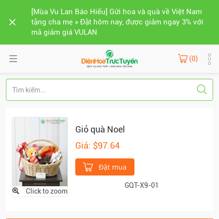
[Mùa Vu Lan Báo Hiếu] Gửi hoa và quà về Việt Nam
tặng cha mẹ » Đặt hôm nay, được giảm ngay 3% với
mã giảm giá VULAN
(0)
Giỏ quà Noel
Giá: $97.64
Đặt mua
GQT-X9-01
Click to zoom