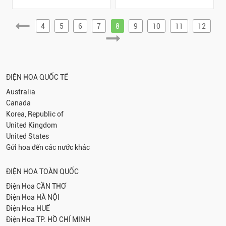
4
5
6
7
8
9
10
11
12
ĐIỆN HOA QUỐC TẾ
Australia
Canada
Korea, Republic of
United Kingdom
United States
Gửi hoa đến các nước khác
ĐIỆN HOA TOÀN QUỐC
Điện Hoa
CẦN THƠ
Điện Hoa
HÀ NỘI
Điện Hoa
HUẾ
Điện Hoa
TP. HỒ CHÍ MINH