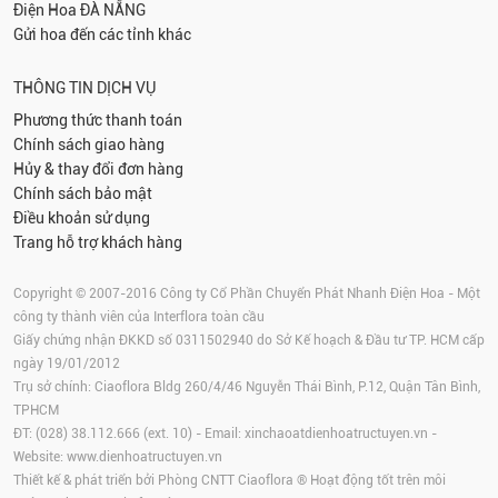
Điện Hoa
ĐÀ NẴNG
Gửi hoa đến các tỉnh khác
THÔNG TIN DỊCH VỤ
Phương thức thanh toán
Chính sách giao hàng
Hủy & thay đổi đơn hàng
Chính sách bảo mật
Điều khoản sử dụng
Trang hỗ trợ khách hàng
Copyright © 2007-2016 Công ty Cổ Phần Chuyển Phát Nhanh Điện Hoa - Một
công ty thành viên của Interflora toàn cầu
Giấy chứng nhận ĐKKD số 0311502940 do Sở Kế hoạch & Đầu tư TP. HCM cấp
ngày 19/01/2012
Trụ sở chính: Ciaoflora Bldg 260/4/46 Nguyễn Thái Bình, P.12, Quận Tân Bình,
TPHCM
ĐT: (028) 38.112.666 (ext. 10) - Email:
xinchaoatdienhoatructuyen.vn
-
Website:
www.dienhoatructuyen.vn
Thiết kế & phát triển bởi Phòng CNTT Ciaoflora ® Hoạt động tốt trên môi