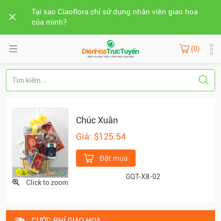
Tại sao Ciaoflora chỉ sử dụng nhân viên giao hoa
của mình?
(0)
Chúc Xuân
Giá: $125.54
Đặt mua
GQT-X8-02
Click to zoom
CƯỚC PHÍ GIAO HOA