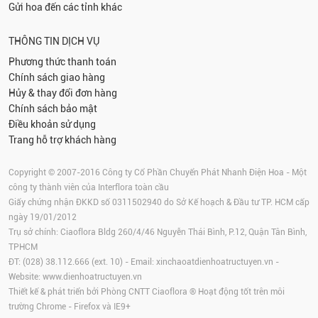
Gửi hoa đến các tỉnh khác
THÔNG TIN DỊCH VỤ
Phương thức thanh toán
Chính sách giao hàng
Hủy & thay đổi đơn hàng
Chính sách bảo mật
Điều khoản sử dụng
Trang hỗ trợ khách hàng
Copyright © 2007-2016 Công ty Cổ Phần Chuyển Phát Nhanh Điện Hoa - Một
công ty thành viên của Interflora toàn cầu
Giấy chứng nhận ĐKKD số 0311502940 do Sở Kế hoạch & Đầu tư TP. HCM cấp
ngày 19/01/2012
Trụ sở chính: Ciaoflora Bldg 260/4/46 Nguyễn Thái Bình, P.12, Quận Tân Bình,
TPHCM
ĐT: (028) 38.112.666 (ext. 10) - Email:
xinchaoatdienhoatructuyen.vn
-
Website:
www.dienhoatructuyen.vn
Thiết kế & phát triển bởi Phòng CNTT Ciaoflora ® Hoạt động tốt trên môi
trường
Chrome
-
Firefox
và IE9+