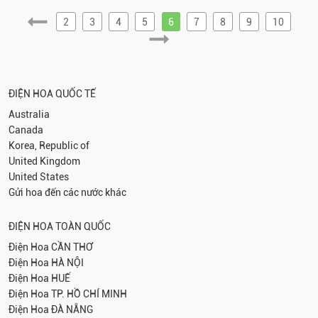
2
3
4
5
6
7
8
9
10
ĐIỆN HOA QUỐC TẾ
Australia
Canada
Korea, Republic of
United Kingdom
United States
Gửi hoa đến các nước khác
ĐIỆN HOA TOÀN QUỐC
Điện Hoa
CẦN THƠ
Điện Hoa
HÀ NỘI
Điện Hoa
HUẾ
Điện Hoa
TP. HỒ CHÍ MINH
Điện Hoa
ĐÀ NẴNG