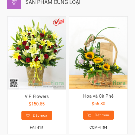
SẢN PHẨM CÙNG LOẠI
Hoa và Cà Phê
VIP Flowers
$55.80
$150.65
Đặt mua
Đặt mua
COM-4194
HGI-415