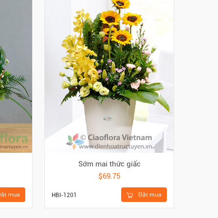
Sớm mai thức giấc
$69.75
Đặt mua
ặt mua
HBI-1201
PLA-961