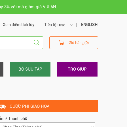
ay 3% với mã giảm giá VULAN
Xem điểm tích lũy
Tiền tệ :
ENGLISH
usd
usd
Giỏ hàng (0)
vnd
BỘ SƯU TẬP
TRỢ GIÚP
CƯỚC PHÍ GIAO HOA
ỉnh/ Thành phố