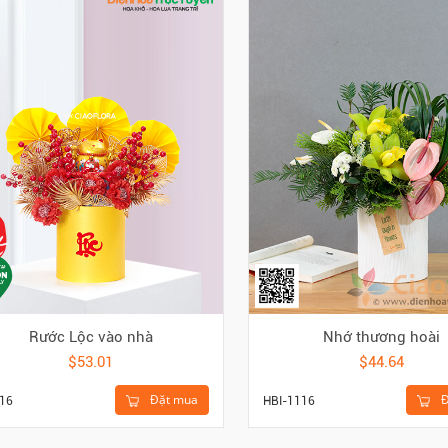
Rước Lộc vào nhà
Nhớ thương hoài
$53.01
$44.64
Đặt mua
Đ
16
HBI-1116