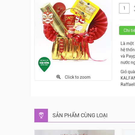
Chi t
Là một
hệ thốn
và Payp
nước ng
Giỏ quà
Click to zoom
KALFANY
Raffael
SẢN PHẨM CÙNG LOẠI