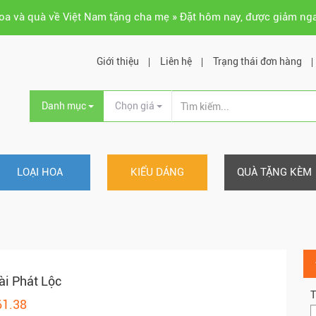
hoa và quà về Việt Nam tặng cha mẹ » Đặt hôm nay, được giảm ng
Giới thiệu
Liên hệ
Trạng thái đơn hàng
Danh mục
Chọn giá
LOẠI HOA
KIỂU DÁNG
QUÀ TẶNG KÈM
ài Phát Lộc
T
61.38