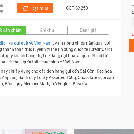
Đặt mua
GQT-CX250
Q
iết sản phẩm
Ghi chú
Đánh giá
Ư
dịch vụ gửi quà về Việt Nam
uy tín trong nhiều năm qua, với
g thanh toán trực tuyến với thẻ tín dụng quốc tế (CreditCard)
al, quý khách hàng thật dễ dàng đặt hoa và quà Tết gửi từ
oài về cho người thân của mình ở Việt Nam.
 này chỉ áp dụng cho các đơn hàng gửi đến Sài Gòn: Kẹo hoa
 vị dâu, Bánh quy Lucky Assorted 150g, Chocolate ngôi sao
lo, Bánh quy Member Mark, Trà English Breakfast.