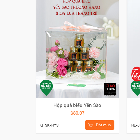
Hộp quà biếu Yến Sào
$80.07
Đặt mua
QTSK-HYS
HL-8