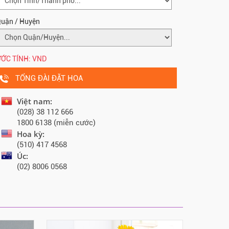
uận / Huyện
ỚC TÍNH:
VND
TỔNG ĐÀI ĐẶT HOA
Việt nam:
(028) 38 112 666
1800 6138 (miễn cước)
Hoa kỳ:
(510) 417 4568
Úc:
(02) 8006 0568