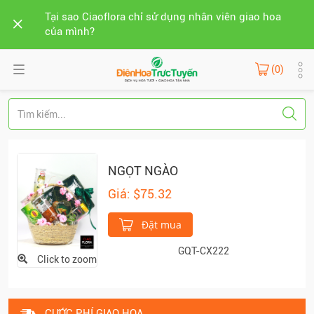
Tại sao Ciaoflora chỉ sử dụng nhân viên giao hoa
của mình?
(0)
NGỌT NGÀO
Giá: $75.32
Đặt mua
GQT-CX222
Click to zoom
CƯỚC PHÍ GIAO HOA