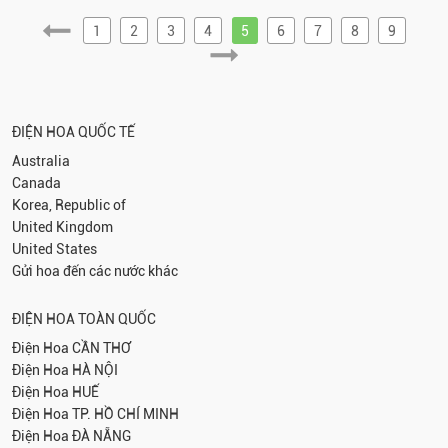
1
2
3
4
5
6
7
8
9
ĐIỆN HOA QUỐC TẾ
Australia
Canada
Korea, Republic of
United Kingdom
United States
Gửi hoa đến các nước khác
ĐIỆN HOA TOÀN QUỐC
Điện Hoa
CẦN THƠ
Điện Hoa
HÀ NỘI
Điện Hoa
HUẾ
Điện Hoa
TP. HỒ CHÍ MINH
Điện Hoa
ĐÀ NẴNG