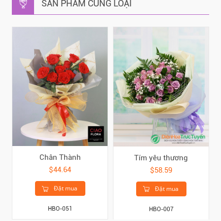
SẢN PHẨM CÙNG LOẠI
Chân Thành
Tím yêu thương
$44.64
$58.59
Đặt mua
Đặt mua
HBO-051
HBO-007