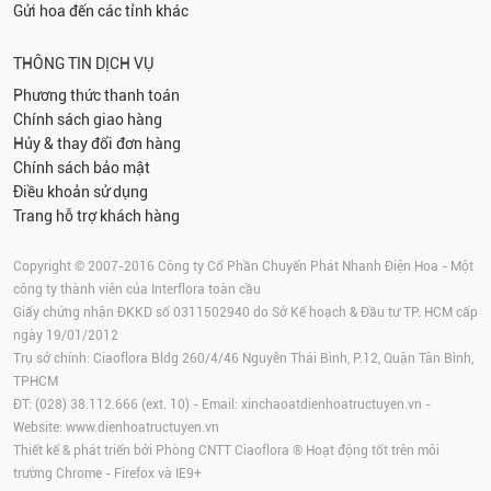
Gửi hoa đến các tỉnh khác
THÔNG TIN DỊCH VỤ
Phương thức thanh toán
Chính sách giao hàng
Hủy & thay đổi đơn hàng
Chính sách bảo mật
Điều khoản sử dụng
Trang hỗ trợ khách hàng
Copyright © 2007-2016 Công ty Cổ Phần Chuyển Phát Nhanh Điện Hoa - Một
công ty thành viên của Interflora toàn cầu
Giấy chứng nhận ĐKKD số 0311502940 do Sở Kế hoạch & Đầu tư TP. HCM cấp
ngày 19/01/2012
Trụ sở chính: Ciaoflora Bldg 260/4/46 Nguyễn Thái Bình, P.12, Quận Tân Bình,
TPHCM
ĐT: (028) 38.112.666 (ext. 10) - Email:
xinchaoatdienhoatructuyen.vn
-
Website:
www.dienhoatructuyen.vn
Thiết kế & phát triển bởi Phòng CNTT Ciaoflora ® Hoạt động tốt trên môi
trường
Chrome
-
Firefox
và IE9+