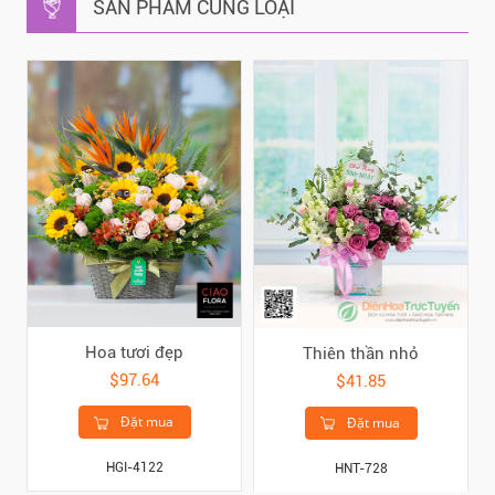
SẢN PHẨM CÙNG LOẠI
Hoa tươi đẹp
Thiên thần nhỏ
$97.64
$41.85
Đặt mua
Đặt mua
HGI-4122
HNT-728