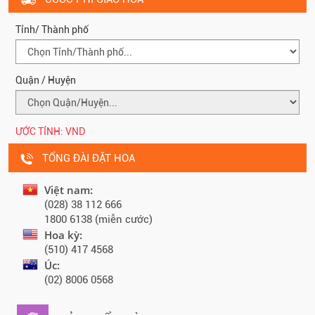
Tỉnh/ Thành phố
Quận / Huyện
ƯỚC TÍNH:
VND
TỔNG ĐÀI ĐẶT HOA
Việt nam:
(028) 38 112 666
1800 6138 (miễn cước)
Hoa kỳ:
(510) 417 4568
Úc:
(02) 8006 0568