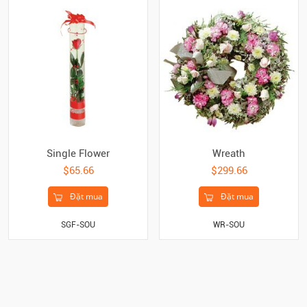
Single Flower
Wreath
$65.66
$299.66
Đặt mua
Đặt mua
SGF-SOU
WR-SOU