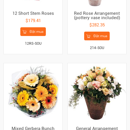
12 Short Stem Roses
Red Rose Arrangement
(pottery vase included)
$179.41
$282.35
Đặt mua
Đặt mua
12RS-SOU
214-SOU
Mixed Gerbera Bunch
General Arrangement