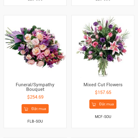
Funeral/Sympathy
Mixed Cut Flowers
Bouquet
$157.65
$254.69
Đặt mua
Đặt mua
MCF-SOU
FLB-SOU