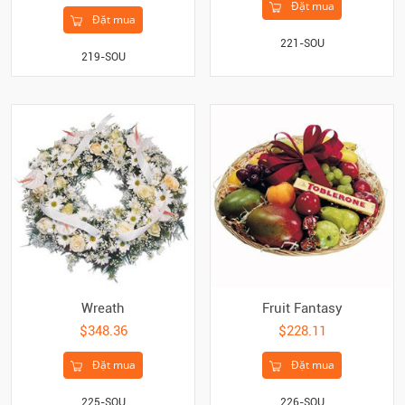
Đặt mua
Đặt mua
221-SOU
219-SOU
Wreath
Fruit Fantasy
$348.36
$228.11
Đặt mua
Đặt mua
225-SOU
226-SOU