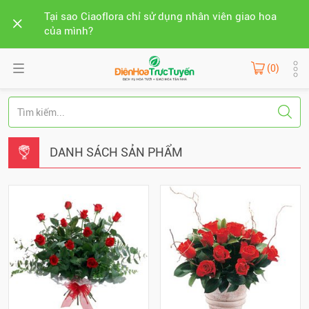
Tại sao Ciaoflora chỉ sử dụng nhân viên giao hoa
của mình?
(0)
DANH SÁCH SẢN PHẨM