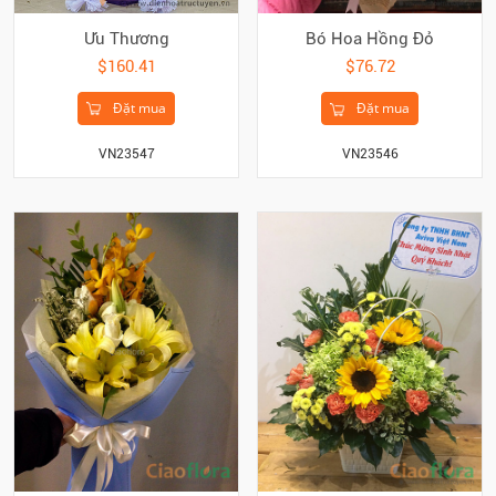
Ưu Thương
Bó Hoa Hồng Đỏ
$160.41
$76.72
Đặt mua
Đặt mua
VN23547
VN23546