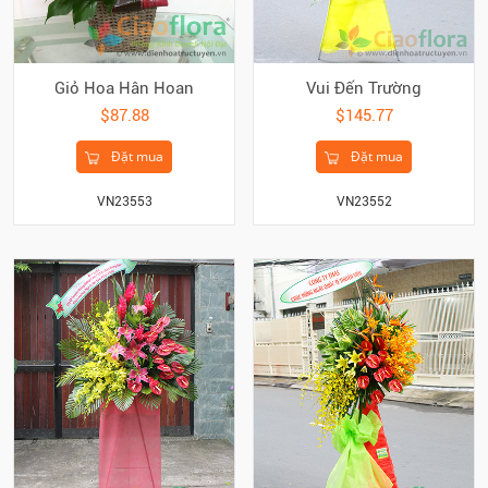
Giỏ Hoa Hân Hoan
Vui Đến Trường
$87.88
$145.77
Đặt mua
Đặt mua
VN23553
VN23552