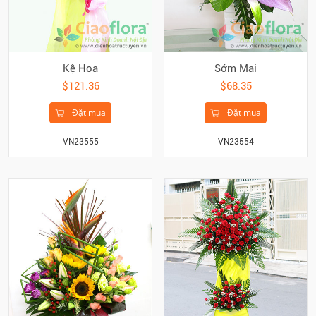
Kệ Hoa
Sớm Mai
$121.36
$68.35
Đặt mua
Đặt mua
VN23555
VN23554