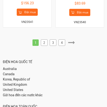
$156.23
$83.69
Đặt mua
Đặt mua
VN23541
VN23540
1
2
3
4
ĐIỆN HOA QUỐC TẾ
Australia
Canada
Korea, Republic of
United Kingdom
United States
Gửi hoa đến các nước khác
ĐIỆN HOA TOÀN QUỐC