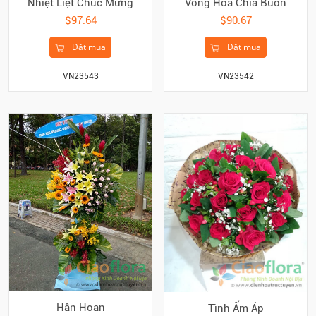
Nhiệt Liệt Chúc Mừng
Vòng Hoa Chia Buồn
$97.64
$90.67
Đặt mua
Đặt mua
VN23543
VN23542
Hân Hoan
Tình Ấm Áp