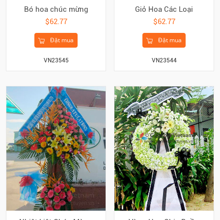
Bó hoa chúc mừng
Giỏ Hoa Các Loại
$62.77
$62.77
Đặt mua
Đặt mua
VN23545
VN23544