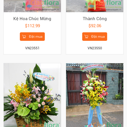
Kệ Hoa Chúc Mừng
Thành Công
$112.99
$92.06
Đặt mua
Đặt mua
VN23551
VN23550