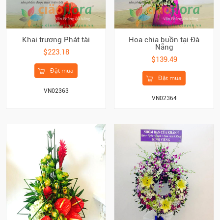
Khai trương Phát tài
Hoa chia buồn tại Đà
Nẵng
$223.18
$139.49
Đặt mua
Đặt mua
VN02363
VN02364