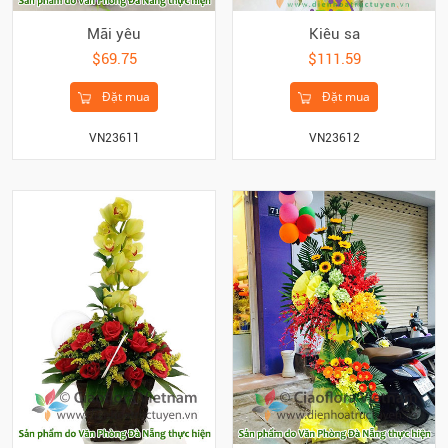
Mãi yêu
Kiêu sa
$69.75
$111.59
Đặt mua
Đặt mua
VN23611
VN23612