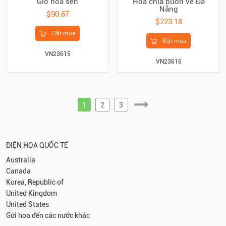
Giỏ hoa sen
Hoa chia buồn về Đà
Nẵng
$90.67
$223.18
Đặt mua
Đặt mua
VN23615
VN23616
1
2
3
ĐIỆN HOA QUỐC TẾ
Australia
Canada
Korea, Republic of
United Kingdom
United States
Gửi hoa đến các nước khác