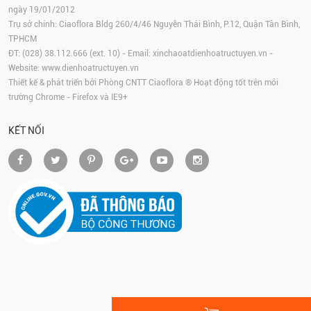
ngày 19/01/2012
Trụ sở chính: Ciaoflora Bldg 260/4/46 Nguyễn Thái Bình, P.12, Quận Tân Bình,
TPHCM
ĐT: (028) 38.112.666 (ext. 10) - Email:
xinchaoatdienhoatructuyen.vn
-
Website:
www.dienhoatructuyen.vn
Thiết kế & phát triển bởi Phòng CNTT Ciaoflora ® Hoạt động tốt trên môi
trường
Chrome
-
Firefox
và IE9+
KẾT NỐI