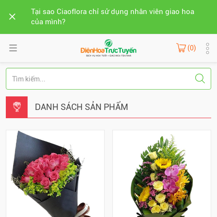
Tại sao Ciaoflora chỉ sử dụng nhân viên giao hoa
của mình?
(0)
DANH SÁCH SẢN PHẨM