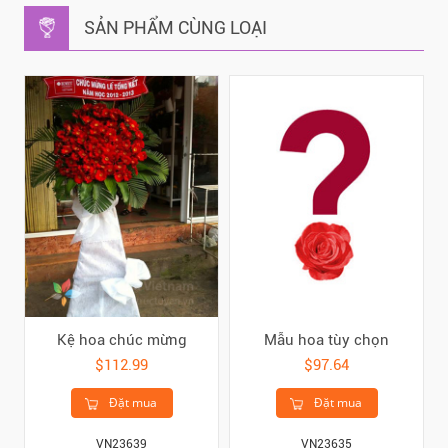
SẢN PHẨM CÙNG LOẠI
Kệ hoa chúc mừng
Mẫu hoa tùy chọn
$112.99
$97.64
Đặt mua
Đặt mua
VN23639
VN23635