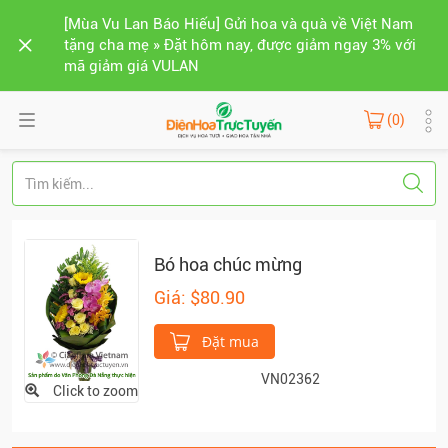
[Mùa Vu Lan Báo Hiếu] Gửi hoa và quà về Việt Nam
tặng cha mẹ » Đặt hôm nay, được giảm ngay 3% với
mã giảm giá VULAN
(0)
Bó hoa chúc mừng
Giá: $80.90
Đặt mua
VN02362
Click to zoom