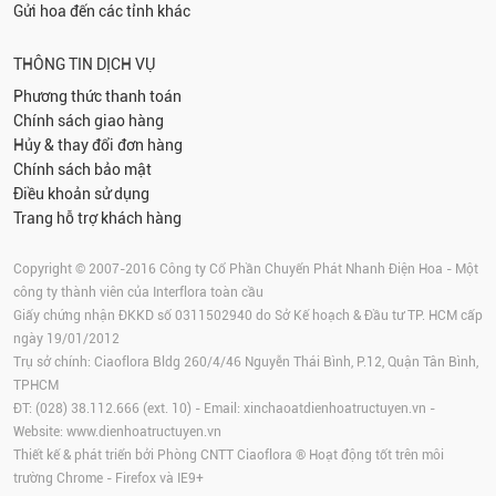
Gửi hoa đến các tỉnh khác
THÔNG TIN DỊCH VỤ
Phương thức thanh toán
Chính sách giao hàng
Hủy & thay đổi đơn hàng
Chính sách bảo mật
Điều khoản sử dụng
Trang hỗ trợ khách hàng
Copyright © 2007-2016 Công ty Cổ Phần Chuyển Phát Nhanh Điện Hoa - Một
công ty thành viên của Interflora toàn cầu
Giấy chứng nhận ĐKKD số 0311502940 do Sở Kế hoạch & Đầu tư TP. HCM cấp
ngày 19/01/2012
Trụ sở chính: Ciaoflora Bldg 260/4/46 Nguyễn Thái Bình, P.12, Quận Tân Bình,
TPHCM
ĐT: (028) 38.112.666 (ext. 10) - Email:
xinchaoatdienhoatructuyen.vn
-
Website:
www.dienhoatructuyen.vn
Thiết kế & phát triển bởi Phòng CNTT Ciaoflora ® Hoạt động tốt trên môi
trường
Chrome
-
Firefox
và IE9+