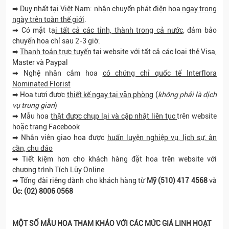
➡ Duy nhất tại Việt Nam: nhận chuyển phát điện hoa
ngay trong
ngày trên toàn thế giới
.
➡ Có mặt tạ
i tất cả các tỉnh, thành trong cả nước
, đảm bảo
chuyển hoa chỉ sau 2-3 giờ.
➡
Thanh toán trực tuyến
tại website với tất cả các loại thẻ Visa,
Master và Paypal
➡ Nghệ nhân cắm hoa
có chứng chỉ quốc tế Interflora
Nominated Florist
➡ Hoa tươi được
thiết kế ngay tại văn phòng
(
không phải là dịch
vụ trung gian
)
➡ Mẫu hoa
thật được chụp lại và cập nhật liên tục
trên website
hoặc trang Facebook
➡ Nhân viên giao hoa được
huấn luyện nghiệp vụ, lịch sự, ân
cần, chu đáo
➡ Tiết kiệm hơn cho khách hàng đặt hoa trên website với
chương trình Tích Lũy Online
➡ Tổng đài riêng dành cho khách hàng từ
Mỹ
(510) 417 4568
và
Úc: (02) 8006 0568
MỘT SỐ MẪU HOA THAM KHẢO VỚI CÁC MỨC GIÁ LINH HOẠT