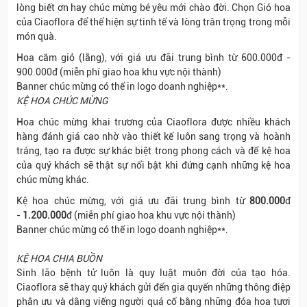
lòng biết ơn hay chúc mừng bé yêu mới chào đời. Chọn Giỏ hoa
của Ciaoflora để thể hiện sự tinh tế và lòng trân trọng trong mỗi
món quà.
Hoa cắm giỏ (lẵng), với giá ưu đãi trung bình từ 600.000đ -
900.000đ (miễn phí giao hoa khu vực nội thành)
Banner chúc mừng có thể in logo doanh nghiệp**.
KỆ HOA CHÚC MỪNG
Hoa chúc mừng khai trương của Ciaoflora được nhiều khách
hàng đánh giá cao nhờ vào thiết kế luôn sang trọng và hoành
tráng, tạo ra được sự khác biệt trong phong cách và để kệ hoa
của quý khách sẽ thật sự nổi bật khi đứng cạnh những kệ hoa
chúc mừng khác.
Kệ hoa chúc mừng,
với giá ưu đãi trung bình từ
800.000
đ
-
1.200.000
đ (miễn phí giao hoa khu vực nội thành)
Banner chúc mừng có thể in logo doanh nghiệp**.
KỆ HOA CHIA BUỒN
Sinh lão bệnh tử luôn là quy luật muôn đời của tạo hóa.
Ciaoflora sẽ thay quý khách gửi đến gia quyến những thông điệp
phân ưu và dâng viếng người quá cố bằng những đóa hoa tươi