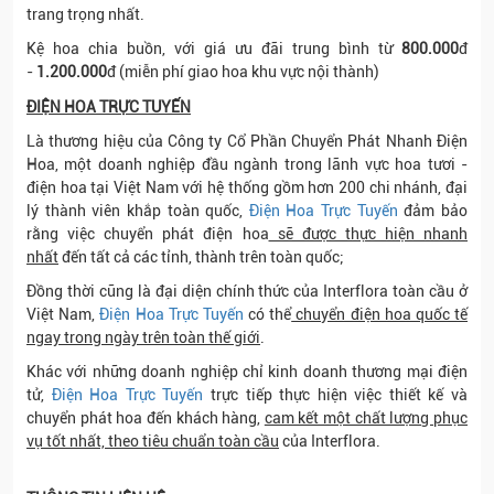
trang trọng nhất.
Kệ hoa chia buồn,
với giá ưu đãi trung bình từ
800.000
đ
-
1.200.000
đ (miễn phí giao hoa khu vực nội thành)
ĐIỆN HOA TRỰC TUYẾN
Là thương hiệu của Công ty Cổ Phần Chuyển Phát Nhanh Điện
Hoa, một doanh nghiệp đầu ngành trong lãnh vực hoa tươi -
điện hoa tại Việt Nam với hệ thống gồm hơn 200 chi nhánh, đại
lý thành viên khắp toàn quốc,
Điện Hoa Trực Tuyến
đảm bảo
rằng việc chuyển phát điện hoa
sẽ được thực hiện nhanh
nhất
đến tất cả các tỉnh, thành trên toàn quốc;
Đồng thời cũng là đại diện chính thức của Interflora toàn cầu ở
Việt Nam,
Điện Hoa Trực Tuyến
có thể
chuyển điện hoa quốc tế
ngay trong ngày trên toàn thế giới
.
Khác với những doanh nghiệp chỉ kinh doanh thương mại điện
tử,
Điện Hoa Trực Tuyến
trực tiếp thực hiện việc thiết kế và
chuyển phát hoa đến khách hàng,
cam kết một chất lượng phục
vụ tốt nhất, theo tiêu chuẩn toàn cầu
của Interflora.