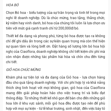
HOA BÓ
Chọn Bó hoa - biểu tượng của sự trân trọng và tinh tế trong mọi
nghi lễ doanh nghiệp. Dù là chúc mừng, trao tặng, thăng chức,
kỷ niệm hay vinh danh, bó hoa của chúng tôi luôn là lựa chọn ưu
tiên với mức giá cạnh tranh chỉ từ 200,000đ/bó.
Thiết kế đa dạng và phong phú, từng bó hoa được tạo ra không
chỉ để ghi dấu ấn trong các sự kiện quan trọng mà còn thể hiện
sự quan tâm và lòng biết ơn. Đặt hàng số lượng lớn bó hoa hội
nghị của Ciaoflora, doanh nghiệp không chỉ tiết kiệm chi phí mà
còn nhận được những tác phẩm hài hòa và chỉn chu đến từng
chi tiết.
GIỎ HOA CHÚC MỪNG
Khám phá sự tiện lợi và đa dạng của Giỏ hoa - lựa chọn hàng
đầu cho quà tặng doanh nghiệp. Với chi phí hợp lý và khả năng
thích ứng linh hoạt với mọi không gian, giỏ hoa của Ciaoflora
mang đến giải pháp hoàn hảo cho việc trang trí và biểu đạt
thông điệp. Từ những thiết kế nhỏ gọn để bàn cho đến những giỏ
hoa lớn ở khu vực sảnh, mỗi giỏ hoa đều được tạo nên để phù
hợp với mọi sự kiện - từ lễ khai trương, sinh nhật, đến việc bày tỏ