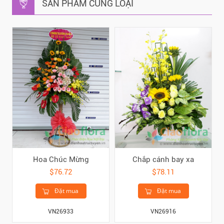
SẢN PHẨM CÙNG LOẠI
Hoa Chúc Mừng
Chắp cánh bay xa
$76.72
$78.11
Đặt mua
Đặt mua
VN26933
VN26916