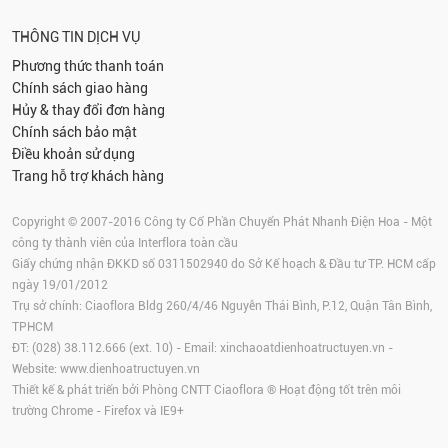
THÔNG TIN DỊCH VỤ
Phương thức thanh toán
Chính sách giao hàng
Hủy & thay đổi đơn hàng
Chính sách bảo mật
Điều khoản sử dụng
Trang hỗ trợ khách hàng
Copyright © 2007-2016 Công ty Cổ Phần Chuyển Phát Nhanh Điện Hoa - Một
công ty thành viên của Interflora toàn cầu
Giấy chứng nhận ĐKKD số 0311502940 do Sở Kế hoạch & Đầu tư TP. HCM cấp
ngày 19/01/2012
Trụ sở chính: Ciaoflora Bldg 260/4/46 Nguyễn Thái Bình, P.12, Quận Tân Bình,
TPHCM
ĐT: (028) 38.112.666 (ext. 10) - Email:
xinchaoatdienhoatructuyen.vn
-
Website:
www.dienhoatructuyen.vn
Thiết kế & phát triển bởi Phòng CNTT Ciaoflora ® Hoạt động tốt trên môi
trường
Chrome
-
Firefox
và IE9+