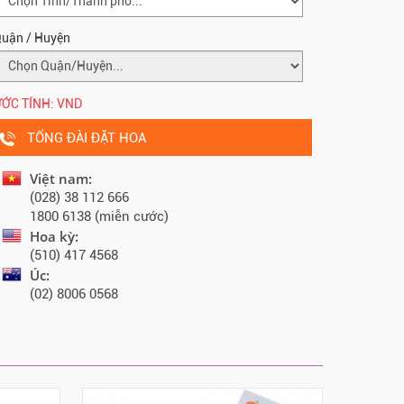
uận / Huyện
ỚC TÍNH:
VND
TỔNG ĐÀI ĐẶT HOA
Việt nam:
(028) 38 112 666
1800 6138 (miễn cước)
Hoa kỳ:
(510) 417 4568
Úc:
(02) 8006 0568