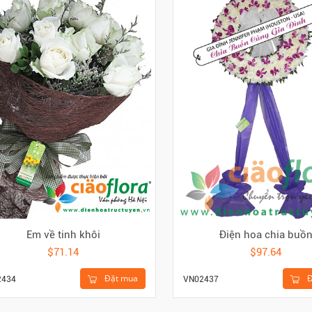
Em về tinh khôi
Điện hoa chia buồ
$71.14
$97.64
Đặt mua
Đ
2434
VN02437