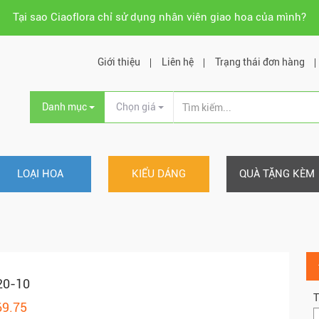
Tại sao Ciaoflora chỉ sử dụng nhân viên giao hoa của mình?
Giới thiệu
Liên hệ
Trạng thái đơn hàng
Danh mục
Chọn giá
LOẠI HOA
KIỂU DÁNG
QUÀ TẶNG KÈM
20-10
T
69.75