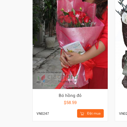
Bó hồng đỏ
$58.59
Đặt mua
VN0247
VN0