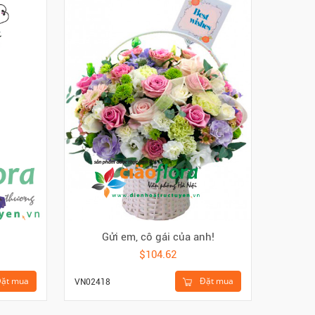
n
Gửi em, cô gái của anh!
$104.62
ặt mua
Đặt mua
VN02418
VN0245