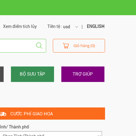
Xem điểm tích lũy
Tiền tệ :
ENGLISH
usd
usd
Giỏ hàng (0)
vnd
BỘ SƯU TẬP
TRỢ GIÚP
CƯỚC PHÍ GIAO HOA
ỉnh/ Thành phố