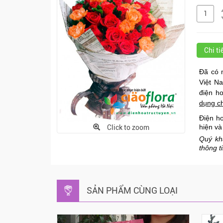
Chi t
Đã có 
Việt N
điện h
dụng c
Điện h
hiện và
Click to zoom
Quý kh
thông t
SẢN PHẨM CÙNG LOẠI