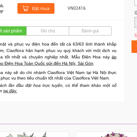
Đặt mua
VN02416
Q
iết sản phẩm
Ghi chú
Đánh giá
Ư
mặt và phục vụ điện hoa đến tất cả 63/63 tỉnh thành khắp
am, Ciaoflora hân hạnh phục vụ quý khách với một dịch vụ
oa tốt nhất và chuyên nghiệp nhất. Mẫu Điện Hoa này
áp
ho Điện Hoa Toàn Quốc gửi đến
Hà Nội
,
Sài Gòn
.
oa này sẽ do chi nhánh
Ciaoflora Việt Nam tại Hà Nội
thực
 phục vụ theo
tiêu chuẩn tốt nhất của Ciaoflora Việt Nam
.
ách lần đầu đặt hoa trực tuyến, có thể tham khảo một số
in
tại đây
.