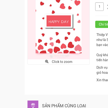
Chi t
Thiệp V
như là 
bạn vào
Quý khá
tiến hà
Click to zoom
Dịch vụ
giỏ hoa
Xin tha
SẢN PHẨM CÙNG LOẠI