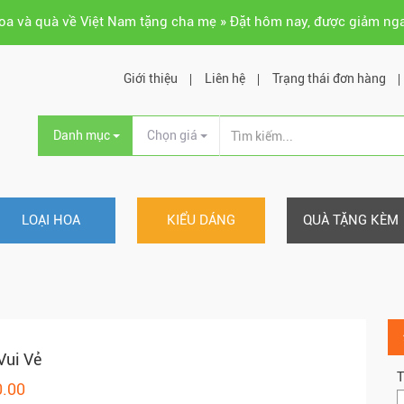
hoa và quà về Việt Nam tặng cha mẹ » Đặt hôm nay, được giảm ng
Giới thiệu
Liên hệ
Trạng thái đơn hàng
Danh mục
Chọn giá
LOẠI HOA
KIỂU DÁNG
QUÀ TẶNG KÈM
Vui Vẻ
T
0.00