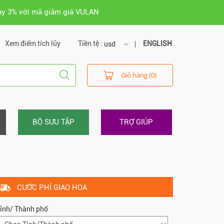
ay 3% với mã giảm giá VULAN
Xem điểm tích lũy
Tiền tệ :
ENGLISH
usd
usd
Giỏ hàng (0)
vnd
BỘ SƯU TẬP
TRỢ GIÚP
CƯỚC PHÍ GIAO HOA
ỉnh/ Thành phố