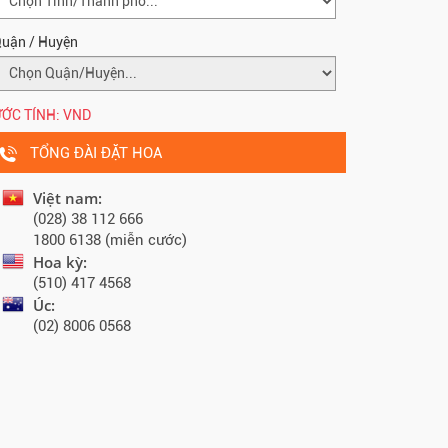
uận / Huyện
ỚC TÍNH:
VND
TỔNG ĐÀI ĐẶT HOA
Việt nam:
(028) 38 112 666
1800 6138 (miễn cước)
Hoa kỳ:
(510) 417 4568
Úc:
(02) 8006 0568