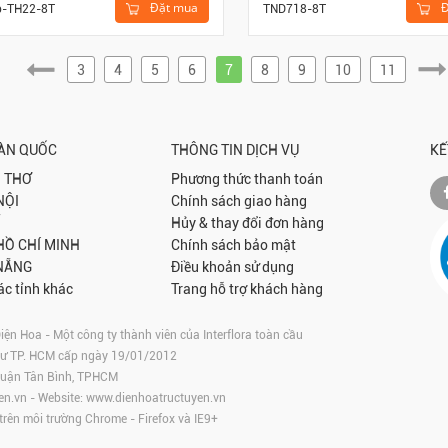
Đặt mua
Đ
p-TH22-8T
TND718-8T
3
4
5
6
7
8
9
10
11
OÀN QUỐC
THÔNG TIN DỊCH VỤ
KẾ
 THƠ
Phương thức thanh toán
NỘI
Chính sách giao hàng
Hủy & thay đổi đơn hàng
 HỒ CHÍ MINH
Chính sách bảo mật
NẴNG
Điều khoản sử dụng
ác tỉnh khác
Trang hỗ trợ khách hàng
 Hoa - Một công ty thành viên của Interflora toàn cầu
tư TP. HCM cấp ngày 19/01/2012
 Quận Tân Bình, TPHCM
en.vn
- Website:
www.dienhoatructuyen.vn
 trên môi trường
Chrome
-
Firefox
và IE9+