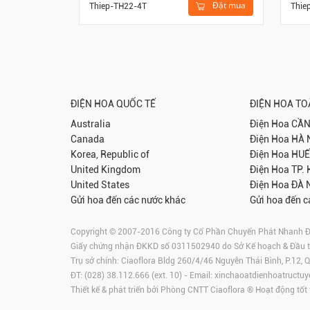
Đặt mua
Thiep-TH22-4T
Thie
ĐIỆN HOA QUỐC TẾ
ĐIỆN HOA T
Australia
Điện Hoa
CẦN
Canada
Điện Hoa
HÀ 
Korea, Republic of
Điện Hoa
HUẾ
United Kingdom
Điện Hoa
TP.
United States
Điện Hoa
ĐÀ 
Gửi hoa đến các nước khác
Gửi hoa đến c
Copyright © 2007-2016 Công ty Cổ Phần Chuyển Phát Nhanh Điện
Giấy chứng nhận ĐKKD số 0311502940 do Sở Kế hoạch & Đầu 
Trụ sở chính: Ciaoflora Bldg 260/4/46 Nguyễn Thái Bình, P.12,
ĐT: (028) 38.112.666 (ext. 10) - Email:
xinchaoatdienhoatructuy
Thiết kế & phát triển bởi Phòng CNTT Ciaoflora ® Hoạt động tốt