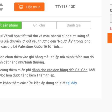
Đặt mua
TTY718-13D
Q
iết sản phẩm
Ghi chú
Đánh giá
Ư
ui Vẻ với họa tiết trái tim và màu sắc vô cùng tươi sáng sẽ
Sứ Giả chuyển lời gửi yêu thương đến "Người Ấy" trong lòng
 các dịp Lễ Valentine, Quốc Tế Tỏ Tình,...
ch chọn thêm vào giỏ hàng mẫu thiệp mà mình thích sau đó
nh đặt hàng như bình thường.
 cộng thêm miễn phí
dành cho các đơn hàng đến Sài Gòn
. Mỗi
/bó hoa được tặng kèm 1 tấm thiệp.
m khảo thêm các điều kiện áp dụng chi tiết
tại đây